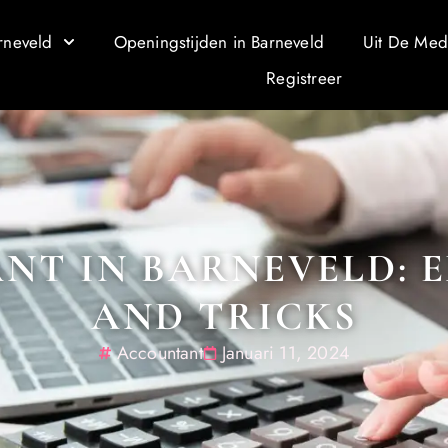
rneveld
Openingstijden in Barneveld
Uit De Med
Registreer
T IN BARNEVELD: E
AND TRICKS
Accountant
Januari 11, 2024