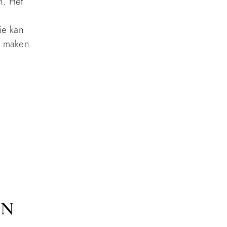
n. Het
ie kan
te maken
EN