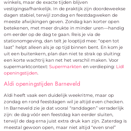
winkels, maar de exacte tijden blijven
vestigingsafhankelijk. In de praktijk zijn doordeweekse
dagen stabiel, terwijl zondag en feestdagweken de
meeste afwijkingen geven. Zondag kan korter open
betekenen, met meer drukte in minder uren—handig
om eerder op de dag te gaan. Reis je via de
stationomgeving, dan telt je looptijd mee: “open tot
laat” helpt alleen als je op tijd binnen bent. En kom je
uit een buitenkern, plan dan niet te strak op sluiting:
een korte wachtrij kan net het verschil maken. Voor
supermarktcontext:
Supermarkten
en verdieping:
Lidl
openingstijden
.
Aldi openingstijden Barneveld
Aldi heeft vaak een duidelijk weekritme, maar op
zondag en rond feestdagen wil je altijd even checken.
In Barneveld zie je dat vooral “randdagen” verraderlijk
zijn: de dag vóór een feestdag kan eerder sluiten,
terwijl de dag erna juist extra druk kan zijn. Zaterdag is
meestal gewoon open, maar niet altijd “even snel”