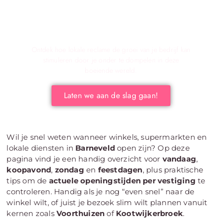
Verken de voordelen van lokale reclame voor
jouw bedrijf!
Ontdek hoe lokale reclame de groei van je bedrijf kan
stimuleren door je onder te dompelen in deze
boeiende wereld.
Laten we aan de slag gaan!
Wil je snel weten wanneer winkels, supermarkten en
lokale diensten in
Barneveld
open zijn? Op deze
pagina vind je een handig overzicht voor
vandaag
,
koopavond
,
zondag
en
feestdagen
, plus praktische
tips om de
actuele openingstijden per vestiging
te
controleren. Handig als je nog “even snel” naar de
winkel wilt, of juist je bezoek slim wilt plannen vanuit
kernen zoals
Voorthuizen
of
Kootwijkerbroek
.