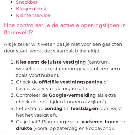
Snackbar
Klusjesdienst
Klantenservice
Hoe controleer je de actuele openingstijden in
Barneveld?
Als je zeker wilt weten dat je niet voor een gesloten
deur staat, werkt deze aanpak bijna altijd:
Kies eerst de juiste vestiging
(centrum,
winkelcentrum, stationomgeving of een kern
zoals Voorthuizen).
Check de
officiële vestigingspagina
of
locatiewijzer van de organisatie.
Controleer de
Google-vermelding
als extra
check (let op: “tijden kunnen afwijken”).
Let extra op
zondag
en
feestdagen
(dán wijkt
het het vaakst af).
Ga je laat? Plan marge voor
parkeren
,
lopen
en
drukte
(vooral op zaterdag en koopavond).