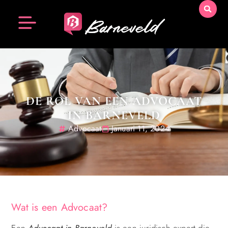
DE ROL VAN EEN ADVOCAAT
IN BARNEVELD
Advocaat
Januari 11, 2024
Wat is een Advocaat?
Een
Advocaat in Barneveld
is een juridisch expert die