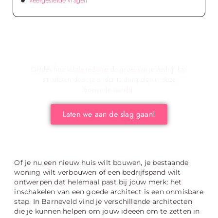
Veelgestelde vragen
Verken de voordelen van lokale reclame voor
jouw bedrijf!
Ontdek hoe lokale reclame de groei van je bedrijf kan
stimuleren door je onder te dompelen in deze
boeiende wereld.
Laten we aan de slag gaan!
Of je nu een nieuw huis wilt bouwen, je bestaande
woning wilt verbouwen of een bedrijfspand wilt
ontwerpen dat helemaal past bij jouw merk: het
inschakelen van een goede architect is een onmisbare
stap. In Barneveld vind je verschillende architecten
die je kunnen helpen om jouw ideeën om te zetten in