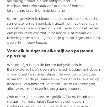
als “lastig”, maar als vanzelfsprekend. De
medewerkers zijn vaak zelf ouders, of hebben
jarenlange ervaring in de branche.
Sommige winkels bieden ook extra diensten, zoals het
samenstellen van een baby-uitzetlijst, het geven van
workshops over dragen of borstvoeding, of het testen
van producten voordat je ze koopt. Dát maakt de
beleving compleet — je voelt je gehoord, gesteund en
gesterkt in jouw keuzes.
Voor elk budget en elke stijl een passende
oplossing
Wat ook fijn is aan de betere babywinkels in
Barneveld: je hoeft geen gigantisch budget te hebben
om er goed te kunnen slagen. Je vindt er producten
in verschillende prijsklassen — zonder in te leveren op
kwaliteit. Van basisartikelen tot luxere uitvoeringen,
alles wordt met dezelfde zorg aangeboden.
Ook qua stijl is er veel mogelijk. Of je nu houdt van
natuurlijke materialen, Scandinavisch design,
pastelkleuren of juist minimalistisch wit — je kunt