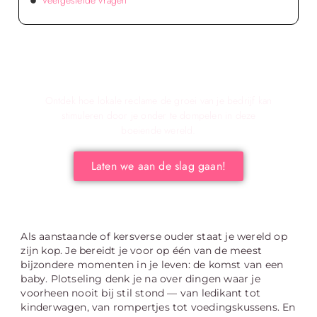
Veelgestelde vragen
Verken de voordelen van lokale reclame voor
jouw bedrijf!
Ontdek hoe lokale reclame de groei van je bedrijf kan
stimuleren door je onder te dompelen in deze
boeiende wereld.
Laten we aan de slag gaan!
Als aanstaande of kersverse ouder staat je wereld op
zijn kop. Je bereidt je voor op één van de meest
bijzondere momenten in je leven: de komst van een
baby. Plotseling denk je na over dingen waar je
voorheen nooit bij stil stond — van ledikant tot
kinderwagen, van rompertjes tot voedingskussens. En