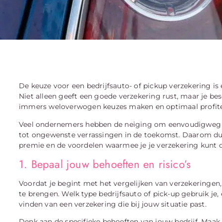
De keuze voor een bedrijfsauto- of pickup verzekering is
Niet alleen geeft een goede verzekering rust, maar je bes
immers weloverwogen keuzes maken en optimaal profiter
Veel ondernemers hebben de neiging om eenvoudigweg de
tot ongewenste verrassingen in de toekomst. Daarom duik
premie en de voordelen waarmee je je verzekering kunt o
1. Bepaal jouw behoeften en risico’s
Voordat je begint met het vergelijken van verzekeringen, 
te brengen. Welk type bedrijfsauto of pick-up gebruik je,
vinden van een verzekering die bij jouw situatie past.
Denk aan de specifieke behoeften van jouw bedrijf. Maak j