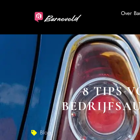
Over Ba
8 TIPS 
BEDRIJFSAU
Blog