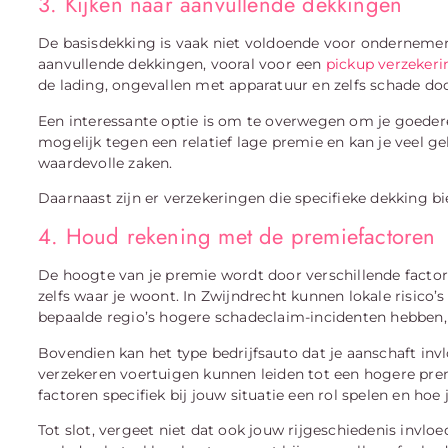
3. Kijken naar aanvullende dekkingen
De basisdekking is vaak niet voldoende voor ondernemers
aanvullende dekkingen, vooral voor een
pickup verzekeri
de lading, ongevallen met apparatuur en zelfs schade do
Een interessante optie is om te overwegen om je goeder
mogelijk tegen een relatief lage premie en kan je veel ge
waardevolle zaken.
Daarnaast zijn er verzekeringen die specifieke dekking bi
4. Houd rekening met de premiefactoren
De hoogte van je premie wordt door verschillende factore
zelfs waar je woont. In Zwijndrecht kunnen lokale risico’
bepaalde regio’s hogere schadeclaim-incidenten hebben,
Bovendien kan het type bedrijfsauto dat je aanschaft inv
verzekeren voertuigen kunnen leiden tot een hogere prem
factoren specifiek bij jouw situatie een rol spelen en hoe 
Tot slot, vergeet niet dat ook jouw rijgeschiedenis invloe