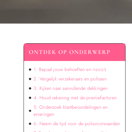
ONTDEK OP ONDERWERP
1. Bepaal jouw behoeften en risico’s
2. Vergelijk verzekeraars en polissen
3. Kijken naar aanvullende dekkingen
4. Houd rekening met de premiefactoren
5. Onderzoek klantbeoordelingen en
ervaringen
6. Neem de tijd voor de polisvoorwaarden