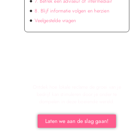
7. Betrek een adviseur of intermediair
8. Blijf informatie volgen en herzien
Veelgestelde vragen
Verken de voordelen van lokale
reclame voor jouw bedrijf!
Ontdek hoe lokale reclame de groei van je
bedrijf kan stimuleren door je onder te
dompelen in deze boeiende wereld.
Laten we aan de slag gaan!