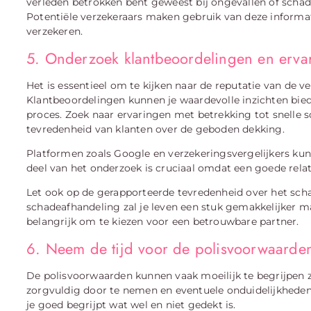
verleden betrokken bent geweest bij ongevallen of schad
Potentiële verzekeraars maken gebruik van deze informat
verzekeren.
5. Onderzoek klantbeoordelingen en erva
Het is essentieel om te kijken naar de reputatie van de v
Klantbeoordelingen kunnen je waardevolle inzichten biede
proces. Zoek naar ervaringen met betrekking tot snelle s
tevredenheid van klanten over de geboden dekking.
Platformen zoals Google en verzekeringsvergelijkers kunn
deel van het onderzoek is cruciaal omdat een goede relati
Let ook op de gerapporteerde tevredenheid over het scha
schadeafhandeling zal je leven een stuk gemakkelijker m
belangrijk om te kiezen voor een betrouwbare partner.
6. Neem de tijd voor de polisvoorwaarde
De polisvoorwaarden kunnen vaak moeilijk te begrijpen zi
zorgvuldig door te nemen en eventuele onduidelijkheden
je goed begrijpt wat wel en niet gedekt is.