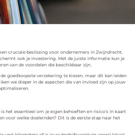
 een cruciale beslissing voor ondernemers in Zwijndrecht.
chermt ook je investering. Met de juiste informatie kun je
en van de voordelen die beschikbaar zijn.
 goedkoopste verzekering te kiezen, maar dit kan leiden
en we dieper in de aspecten die van invloed zijn op jouw
ptimaliseren.
is het essentieel om je eigen behoeften en risico’s in kaart
 en voor welke doeleinden? Dit is de eerste stap naar het
e veel kilometers of is jouw bedrijfsvoertuig vooral lokaal