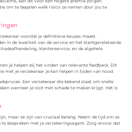
eclaims, kan dit voor een hogere premie zorgen.
ie om te bepalen welk risico ze nemen door jou te
ringen
erzekeraar voordat je definitieve keuzes maakt.
n in de kwaliteit van de service en het klantgerelateerde
chadeafhandeling, klantenservice, en de algehele
en je helpen bij het vinden van relevante feedback. Dit
e met je verzekeraar je kan helpen in tijden van nood.
deproces. Een verzekeraar die bekend staat om snelle
aken wanneer je ooit met schade te maken krijgt. Het is
n
jn, maar ze zijn van cruciaal belang. Neem de tijd om ze
 te bespreken met je verzekeringsagent. Zorg ervoor dat