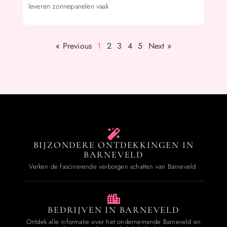
leveren zonnepanelen vaak
« Previous
1
2
3
4
5
Next »
BIJZONDERE ONTDEKKINGEN IN
BARNEVELD
Verken de fascinerende verborgen schatten van Barneveld.
BEDRIJVEN IN BARNEVELD
Ontdek alle informatie over het ondernemende Barneveld en