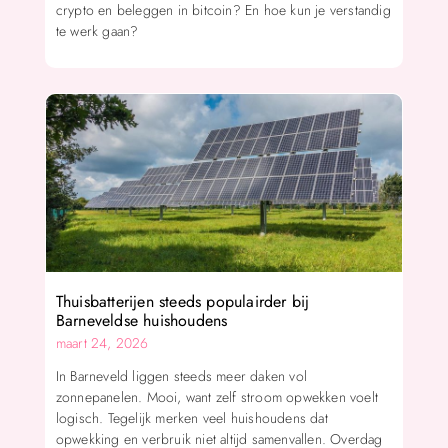
crypto en beleggen in bitcoin? En hoe kun je verstandig
te werk gaan?
Thuisbatterijen steeds populairder bij
Barneveldse huishoudens
maart 24, 2026
In Barneveld liggen steeds meer daken vol
zonnepanelen. Mooi, want zelf stroom opwekken voelt
logisch. Tegelijk merken veel huishoudens dat
opwekking en verbruik niet altijd samenvallen. Overdag