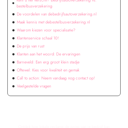
Kent u het verschil? bedrijfsautoverzekering vs.
bestelbusverzekering
De voordelen van debedrijfsautoverzekering.nl
Maak kennis met debestelbusverzekering.nl
Waarom kiezen voor specialisatie?
Klantenservice schaal 10!
De prijs van rust
Klanten aan het woord: De ervaringen
Barneveld: Een erg groot klein stadje
Oftewel: Kies voor kwaliteit en gemak
Call to action: Neem vandaag nog contact op!
Veelgestelde vragen
Verken de voordelen van lokale reclame voor
jouw bedrijf!
Ontdek hoe lokale reclame de groei van je bedrijf kan