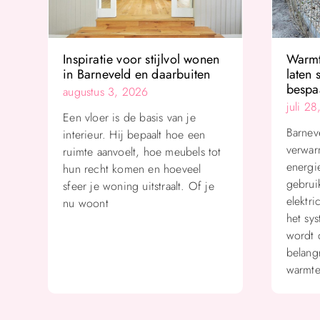
Inspiratie voor stijlvol wonen
Warmt
in Barneveld en daarbuiten
laten 
bespa
augustus 3, 2026
juli 2
Een vloer is de basis van je
Barnev
interieur. Hij bepaalt hoe een
verwar
ruimte aanvoelt, hoe meubels tot
energi
hun recht komen en hoeveel
gebrui
sfeer je woning uitstraalt. Of je
elektr
nu woont
het sy
wordt 
belangr
warmte