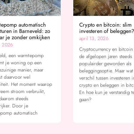
epomp automatisch
Crypto en bitcoin: slim
sturen in Barneveld: zo
investeren of beleggen
ar je zonder omkijken
april 13, 2026
8, 2026
Cryptocurrency en bitcoin 
eld, een warmtepomp
de afgelopen jaren steeds
mt je woning op een
populairder geworden als
ezuinige manier, maar
beleggingsoptie. Maar wat 
kt daarvoor wel
verschil tussen investeren i
iciteit. Het moment waarop
crypto en beleggen in bit
steem stroom verbruikt,
En hoe kun je verstandig t
daarom steeds
gaan?
ijker. Door je
pomp automatisch