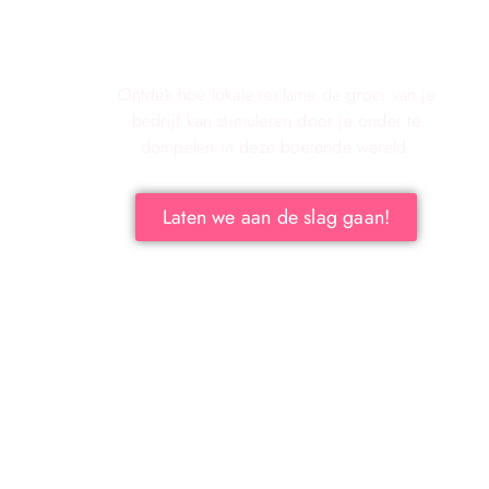
Verken de voordelen van lokale
reclame voor jouw bedrijf!
Ontdek hoe lokale reclame de groei van je
bedrijf kan stimuleren door je onder te
dompelen in deze boeiende wereld.
Laten we aan de slag gaan!