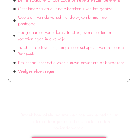
Een introductie tot postcode Barneveld en zijn betekenis
Geschiedenis en culturele betekenis van het gebied
Overzicht van de verschillende wijken binnen de
postcode
Hoogtepunten van lokale attracties, evenementen en
voorzieningen in elke wijk
Inzicht in de levensstijl en gemeenschapszin van postcode
Barneveld
Praktische informatie voor nieuwe bewoners of bezoekers
Veelgestelde vragen
Verken de voordelen van lokale reclame voor
jouw bedrijf!
Ontdek hoe lokale reclame de groei van je bedrijf kan
stimuleren door je onder te dompelen in deze
boeiende wereld.