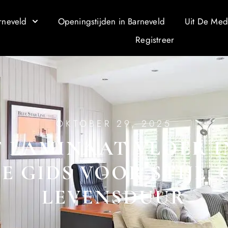
rneveld
Openingstijden in Barneveld
Uit De Med
Registreer
OKTOBER 29, 2025
F LAMINAAT VLOER I
E GIDS VOOR STIJL,
LEVENSDUUR