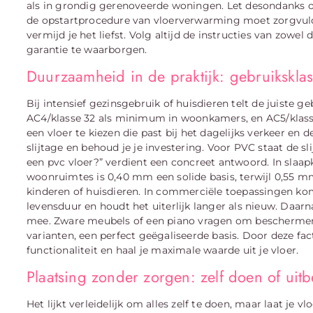
als in grondig gerenoveerde woningen. Let desondanks o
de opstartprocedure van vloerverwarming moet zorgvu
vermijd je het liefst. Volg altijd de instructies van zowel
garantie te waarborgen.
Duurzaamheid in de praktijk: gebruikskla
Bij intensief gezinsgebruik of huisdieren telt de juiste g
AC4/klasse 32 als minimum in woonkamers, en AC5/klasse 
een vloer te kiezen die past bij het dagelijks verkeer en
slijtage en behoud je je investering. Voor PVC staat de sl
een pvc vloer?” verdient een concreet antwoord. In sla
woonruimtes is 0,40 mm een solide basis, terwijl 0,55 m
kinderen of huisdieren. In commerciële toepassingen komt
levensduur en houdt het uiterlijk langer als nieuw. Daa
mee. Zware meubels of een piano vragen om beschermend
varianten, een perfect geëgaliseerde basis. Door deze fac
functionaliteit en haal je maximale waarde uit je vloer.
Plaatsing zonder zorgen: zelf doen of uit
Het lijkt verleidelijk om alles zelf te doen, maar laat je