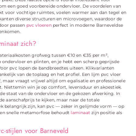
el om een goed voorbereide ondervloer. De voordelen van
chikt voor vochtige ruimtes, voelen warmer aan dan tegel en
kanten diverse structuren en microvoegen, waardoor de
rdoor passen
pvc vloeren
perfect in moderne Barneveldse
menkomen.
minaat zich?
materiaalkosten grofweg tussen €10 en €35 per m²,
n ondervloer en plinten, en je hebt een scherp geprijsde
Voor pvc lopen de bandbreedtes uiteen. Klikvarianten
kelijk van de toplaag en het profiel. Een lijm pvc vloer
 maar vraagt vrijwel altijd om egalisatie en professionele
t. Niettemin win je op comfort, levensduur en akoestiek.
 de staat van de ondervloer en de gekozen afwerking. In
 aanschafprijs te kijken, maar naar de totale
 belangrijk zijn, kan pvc — zeker in gelijmde vorm — op
f een snelle metamorfose behoudt
laminaat
zijn positie als
c-stijlen voor Barneveld