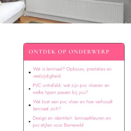
ONTDEK OP ONDERWERP
Wat is laminaat? Opbouw, prestaties en
veelzijdigheid
PVC ontrafeld: wat zijn pvc vloeren en
welke typen passen bij jou?
Wat kost een pvc vloer en hoe verhoudt
laminaat zich?
Design en identiteit: laminaatkleuren en
pvc-stijlen voor Barneveld