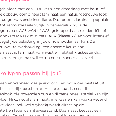
gde vloer met een HDF-kern, een decorlaag met hout- of
eze opbouw combineert laminaat een natuurgetrouwe look
voudige zwevende installatie. Daardoor is laminaat populair
ot renovatie.Belangrijk in de vergelijking is de
egen zoals AC3, AC4 of AC5, gekoppeld aan residentiële of
 woonkamer vaak minimaal AC4 (klasse 32) en voor intensief
 dagelijkse belasting in jouw huishouden aankan. De
js-kwaliteitverhouding, een enorme keuze aan
arnaast is laminaat vormvast en relatief krasbestendig.
thetiek en gemak wil combineren zonder al te veel
lke typen passen bij jou?
eren en wanneer kies je ervoor? Een pvc vloer bestaat uit
t uiterlijk beschermt. Het resultaat is een stille,
eenlook, die bovendien dun en dimensioneel stabiel kan zijn.
oer klikt, net als laminaat, in elkaar en kan vaak zwevend
c vloer (ook wel dryback) wordt direct op de
iteit en lage warmteweerstand. Daarnaast bestaat een
 plakt. Deze laatste optie is vooral interessant voor