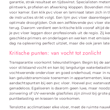
garantie, strak resultaat en tijdswinst. Specialisten met
plintwerk, profielen en afwerking kloppen. Bovendien min
voor kamer. Een klik pvc vloer en laminaat laten zich in 
de instructies strikt volgt. Een lijm pvc vloer daarentege
optimale droogtijden. Ook een zelfklevende pvc vloer stel
terug. Daarom verdient een kritische blik vooraf altijd de
je pvc vloer leggen door professionals uit de regio. Zij 
geschikte primers en onderlagen en werken met emissiearm
dag na oplevering perfect uitziet, maar die ook jaren late
Kritische punten: van vocht tot zonlicht
Transparantie voorkomt teleurstellingen. Begin bij de aa
voor stilstaand vocht en kan bij langdurige waterbelasti
vochtwerende ondervloer en goed onderhoud, maar in nat
kan geluidstransmissie toenemen in appartementen; kies 
aandachtspunten bij een pvc vloer. Hoewel pvc watervas
genadeloos. Egaliseren is daarom geen luxe, maar noodzaa
zonwering of UV-werende glasfolies zijn zinvol bij grote
puntbelasting en krassen te voorkomen.
Tenslotte: acclimatiseer elke vloer, meet de ruimte nauw