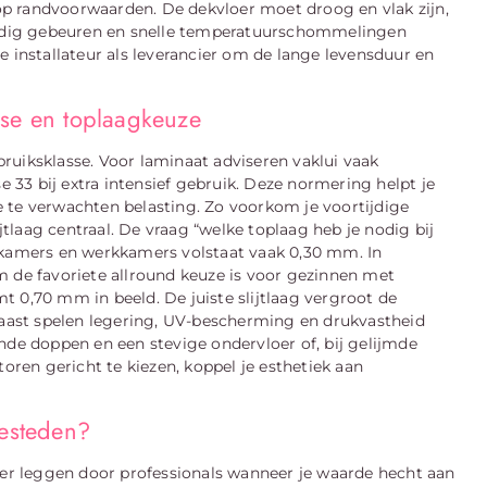
p randvoorwaarden. De dekvloer moet droog en vlak zijn,
ldig gebeuren en snelle temperatuurschommelingen
 de installateur als leverancier om de lange levensduur en
sse en toplaagkeuze
ebruiksklasse. Voor laminaat adviseren vaklui vaak
33 bij extra intensief gebruik. Deze normering helpt je
 de te verwachten belasting. Zo voorkom je voortijdige
ijtlaag centraal. De vraag “welke toplaag heb je nodig bij
apkamers en werkkamers volstaat vaak 0,30 mm. In
m de favoriete allround keuze is voor gezinnen met
 0,70 mm in beeld. De juiste slijtlaag vergroot de
rnaast spelen legering, UV-bescherming en drukvastheid
e doppen en een stevige ondervloer of, bij gelijmde
toren gericht te kiezen, koppel je esthetiek aan
besteden?
 vloer leggen door professionals wanneer je waarde hecht aan