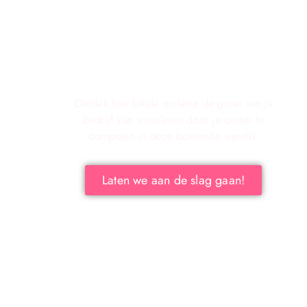
Verken de voordelen van lokale
reclame voor jouw bedrijf!
Ontdek hoe lokale reclame de groei van je
bedrijf kan stimuleren door je onder te
dompelen in deze boeiende wereld.
Laten we aan de slag gaan!