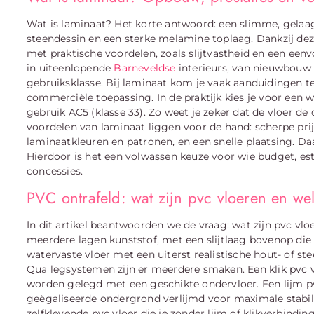
Wat is laminaat? Het korte antwoord: een slimme, gelaa
steendessin en een sterke melamine toplaag. Dankzij d
met praktische voordelen, zoals slijtvastheid en een een
in uiteenlopende
Barneveldse
interieurs, van nieuwbouw t
gebruiksklasse. Bij laminaat kom je vaak aanduidingen t
commerciële toepassing. In de praktijk kies je voor een
gebruik AC5 (klasse 33). Zo weet je zeker dat de vloer de
voordelen van laminaat liggen voor de hand: scherpe pri
laminaatkleuren en patronen, en een snelle plaatsing. Da
Hierdoor is het een volwassen keuze voor wie budget, es
concessies.
PVC ontrafeld: wat zijn pvc vloeren en we
In dit artikel beantwoorden we de vraag: wat zijn pvc vlo
meerdere lagen kunststof, met een slijtlaag bovenop die he
watervaste vloer met een uiterst realistische hout- of st
Qua legsystemen zijn er meerdere smaken. Een klik pvc vl
worden gelegd met een geschikte ondervloer. Een lijm pv
geëgaliseerde ondergrond verlijmd voor maximale stabil
zelfklevende pvc vloer die je zonder lijm of klikverbinding