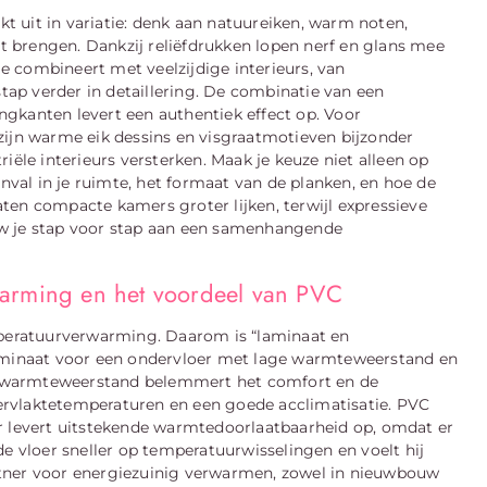
nkt uit in variatie: denk aan natuureiken, warm noten,
st brengen. Dankzij reliëfdrukken lopen nerf en glans mee
ie combineert met veelzijdige interieurs, van
stap verder in detaillering. De combinatie van een
ingkanten levert een authentiek effect op. Voor
zijn warme eik dessins en visgraatmotieven bijzonder
triële interieurs versterken. Maak je keuze niet alleen op
inval in je ruimte, het formaat van de planken, en hoe de
ten compacte kamers groter lijken, terwijl expressieve
uw je stap voor stap aan een samenhangende
warming en het voordeel van PVC
eratuurverwarming. Daarom is “laminaat en
laminaat voor een ondervloer met lage warmteweerstand en
oge warmteweerstand belemmert het comfort en de
ervlaktetemperaturen en een goede acclimatisatie. PVC
r levert uitstekende warmtedoorlaatbaarheid op, omdat er
de vloer sneller op temperatuurwisselingen en voelt hij
rtner voor energiezuinig verwarmen, zowel in nieuwbouw