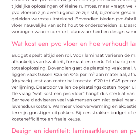
tijdelijke oplossingen of kleine ruimtes, maar vraagt w
pvc vloeren zijn overtuigend: ze zijn stil, bijzonder ges
geleiden warmte uitstekend. Bovendien bieden pvc-fabri
vloer nauwelijks van echt hout te onderscheiden is. Daa
woningen waarin comfort, duurzaamheid en design sa
Wat kost een pvc vloer en hoe verhoudt la
Budget speelt altijd een rol. Voor laminaat variëren de 
afhankelijk van kwaliteit, formaat en merk. Tel daarbij ee
totaaloplossing. Bovendien gaat de plaatsing vaak snel. 
liggen vaak tussen €25 en €45 per m² aan materiaal, afhan
(dryback) kost aan materiaal meestal €20 tot €45 per m²,
verlijming. Daardoor vallen de plaatsingskosten hoger ui
De vraag “wat kost een pvc vloer” hangt dus sterk af van
Barneveld adviseren veel vakmensen om niet enkel naar de
levensduurkosten. Wanneer vloerverwarming en akoestiek
termijn gunstiger uitpakken. Bij een strakker budget o
kostenefficiënte en fraaie keuze.
Design en identiteit: laminaatkleuren en pv