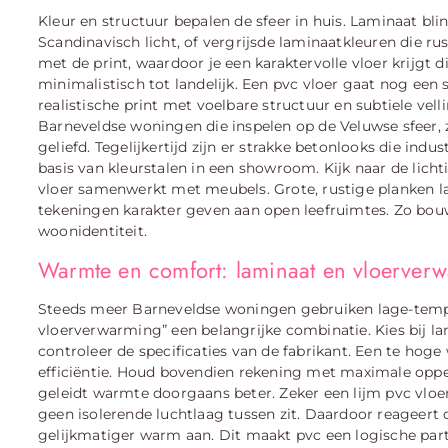
Kleur en structuur bepalen de sfeer in huis. Laminaat bli
Scandinavisch licht, of vergrijsde laminaatkleuren die ru
met de print, waardoor je een karaktervolle vloer krijgt d
minimalistisch tot landelijk. Een pvc vloer gaat nog een 
realistische print met voelbare structuur en subtiele vell
Barneveldse woningen die inspelen op de Veluwse sfeer, 
geliefd. Tegelijkertijd zijn er strakke betonlooks die indus
basis van kleurstalen in een showroom. Kijk naar de licht
vloer samenwerkt met meubels. Grote, rustige planken la
tekeningen karakter geven aan open leefruimtes. Zo bo
woonidentiteit.
Warmte en comfort: laminaat en vloerver
Steeds meer Barneveldse woningen gebruiken lage-temp
vloerverwarming” een belangrijke combinatie. Kies bij 
controleer de specificaties van de fabrikant. Een te h
efficiëntie. Houd bovendien rekening met maximale opp
geleidt warmte doorgaans beter. Zeker een lijm pvc vloe
geen isolerende luchtlaag tussen zit. Daardoor reageert 
gelijkmatiger warm aan. Dit maakt pvc een logische pa