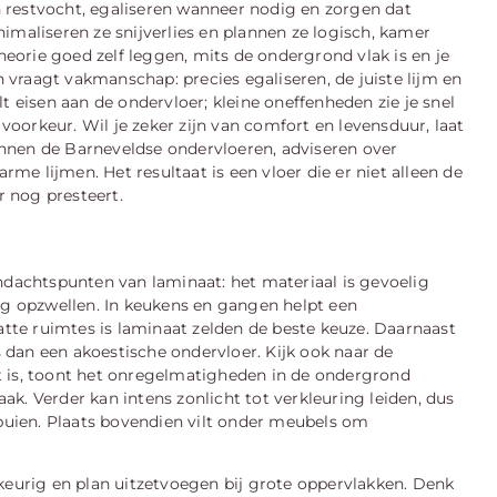
en restvocht, egaliseren wanneer nodig en zorgen dat
imaliseren ze snijverlies en plannen ze logisch, kamer
theorie goed zelf leggen, mits de ondergrond vlak is en je
n vraagt vakmanschap: precies egaliseren, de juiste lijm en
t eisen aan de ondervloer; kleine oneffenheden zie je snel
 voorkeur. Wil je zeker zijn van comfort en levensduur, laat
kennen de Barneveldse ondervloeren, adviseren over
e lijmen. Het resultaat is een vloer die er niet alleen de
r nog presteert.
ndachtspunten van laminaat: het materiaal is gevoelig
ng opzwellen. In keukens en gangen helpt een
te ruimtes is laminaat zelden de beste keuze. Daarnaast
dan een akoestische ondervloer. Kijk ook naar de
t is, toont het onregelmatigheden in de ondergrond
k. Verder kan intens zonlicht tot verkleuring leiden, dus
 puien. Plaats bovendien vilt onder meubels om
keurig en plan uitzetvoegen bij grote oppervlakken. Denk