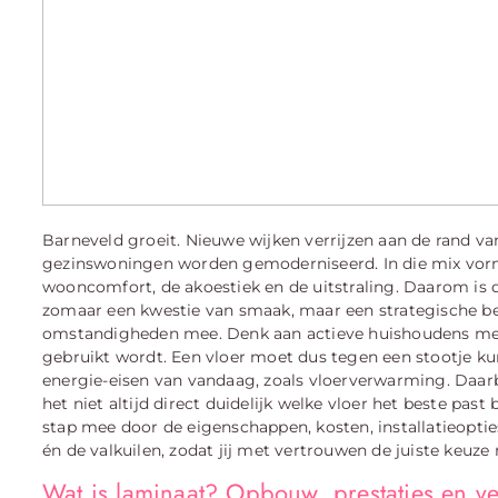
Barneveld groeit. Nieuwe wijken verrijzen aan de rand van
gezinswoningen worden gemoderniseerd. In die mix vormt 
wooncomfort, de akoestiek en de uitstraling. Daarom is d
zomaar een kwestie van smaak, maar een strategische be
omstandigheden mee. Denk aan actieve huishoudens met k
gebruikt wordt. Een vloer moet dus tegen een stootje ku
energie-eisen van vandaag, zoals vloerverwarming. Daarb
het niet altijd direct duidelijk welke vloer het beste pas
stap mee door de eigenschappen, kosten, installatieopti
én de valkuilen, zodat jij met vertrouwen de juiste keuze
Wat is laminaat? Opbouw, prestaties en ve