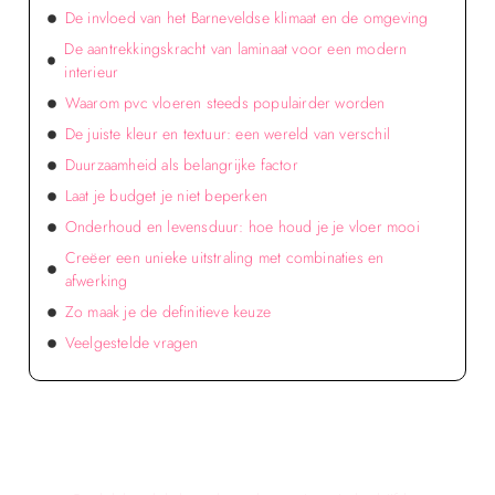
De invloed van het Barneveldse klimaat en de omgeving
De aantrekkingskracht van laminaat voor een modern
interieur
Waarom pvc vloeren steeds populairder worden
De juiste kleur en textuur: een wereld van verschil
Duurzaamheid als belangrijke factor
Laat je budget je niet beperken
Onderhoud en levensduur: hoe houd je je vloer mooi
Creëer een unieke uitstraling met combinaties en
afwerking
Zo maak je de definitieve keuze
Veelgestelde vragen
Verken de voordelen van lokale reclame voor
jouw bedrijf!