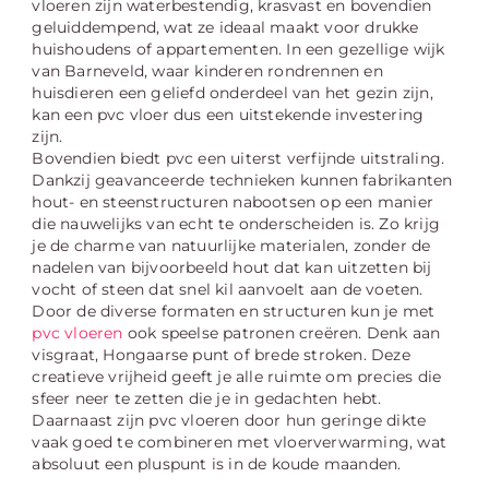
vloeren zijn waterbestendig, krasvast en bovendien
geluiddempend, wat ze ideaal maakt voor drukke
huishoudens of appartementen. In een gezellige wijk
van Barneveld, waar kinderen rondrennen en
huisdieren een geliefd onderdeel van het gezin zijn,
kan een pvc vloer dus een uitstekende investering
zijn.
Bovendien biedt pvc een uiterst verfijnde uitstraling.
Dankzij geavanceerde technieken kunnen fabrikanten
hout- en steenstructuren nabootsen op een manier
die nauwelijks van echt te onderscheiden is. Zo krijg
je de charme van natuurlijke materialen, zonder de
nadelen van bijvoorbeeld hout dat kan uitzetten bij
vocht of steen dat snel kil aanvoelt aan de voeten.
Door de diverse formaten en structuren kun je met
pvc vloeren
ook speelse patronen creëren. Denk aan
visgraat, Hongaarse punt of brede stroken. Deze
creatieve vrijheid geeft je alle ruimte om precies die
sfeer neer te zetten die je in gedachten hebt.
Daarnaast zijn pvc vloeren door hun geringe dikte
vaak goed te combineren met vloerverwarming, wat
absoluut een pluspunt is in de koude maanden.