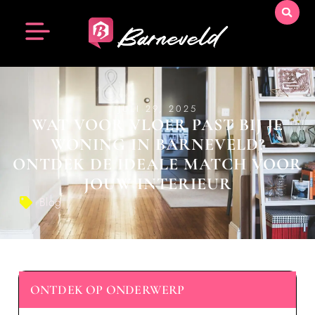
JULI 29, 2025
WAT VOOR VLOER PAST BIJ JE
WONING IN BARNEVELD?
ONTDEK DE IDEALE MATCH VOOR
JOUW INTERIEUR
Blog
ONTDEK OP ONDERWERP