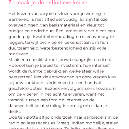
Zo maak je de definitieve keuze
Het kiezen van de juiste vloer voor je woning in
Barneveld is niet altijd eenvoudig. Er zijn talloze
overwegingen, van basismateriaal en kleur tot
budget en onderhoud. Een laminaat vloer biedt een
goede prijs-kwaliteitverhouding en is eenvoudig te
leggen, terwijl pvc vloeren bekendstaan om hun
duurzaamheid, waterbestendigheid en stijlvolle
motieven.
Maak een checklist met jouw belangrijkste criteria.
Hoeveel ben je bereid te investeren, hoe intensief
wordt de ruimte gebruikt en welke sfeer wil je
neerzetten? Met de antwoorden op deze vragen kun
je jouw zoektocht verkleinen tot een handvol
geschikte opties. Bezoek vervolgens een showroom
om de vloeren in het echt te ervaren, want het
verschil tussen een foto op internet en de
daadwerkelijke uitstraling is soms groter dan je
denkt.
Doe ten slotte altijd onderzoek naar aanbieders in de
regio en lees recensies. Vraag, indien mogelijk, stalen
aan om thuis uit te testen. Zo krijg je niet alleen de