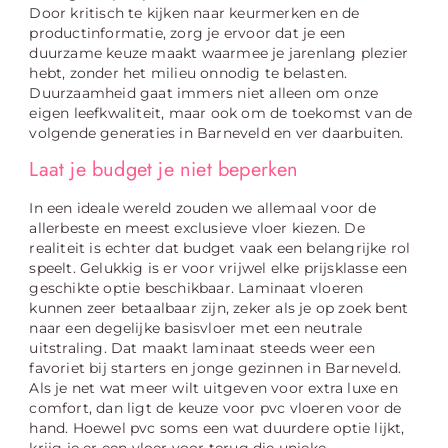
Door kritisch te kijken naar keurmerken en de
productinformatie, zorg je ervoor dat je een
duurzame keuze maakt waarmee je jarenlang plezier
hebt, zonder het milieu onnodig te belasten.
Duurzaamheid gaat immers niet alleen om onze
eigen leefkwaliteit, maar ook om de toekomst van de
volgende generaties in Barneveld en ver daarbuiten.
Laat je budget je niet beperken
In een ideale wereld zouden we allemaal voor de
allerbeste en meest exclusieve vloer kiezen. De
realiteit is echter dat budget vaak een belangrijke rol
speelt. Gelukkig is er voor vrijwel elke prijsklasse een
geschikte optie beschikbaar. Laminaat vloeren
kunnen zeer betaalbaar zijn, zeker als je op zoek bent
naar een degelijke basisvloer met een neutrale
uitstraling. Dat maakt laminaat steeds weer een
favoriet bij starters en jonge gezinnen in Barneveld.
Als je net wat meer wilt uitgeven voor extra luxe en
comfort, dan ligt de keuze voor pvc vloeren voor de
hand. Hoewel pvc soms een wat duurdere optie lijkt,
krijg je er een vloer voor terug die unieke