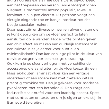
altijd nog iets extra’s mee doen. Denk bijvoorbeeld
aan het toepassen van verschillende vloerpatronen.
Visgraat is momenteel razend populair, zowel in
laminaat als in pvc vloeren. Dit patroon voegt een
vleugje elegantie toe en kan je interieur net dat
beetje specialer maken.
Daarnaast zijn er diverse plinten en afwerklijsten die
je kunt gebruiken om de vloer perfect te laten
aansluiten op je wanden. Hoge, witte plinten geven
een chic effect en maken een duidelijk statement in
een ruimte. Kies je eerder voor subtiel en
minimalistisch? Dan kan een lage plint in de kleur van
de vloer zorgen voor een rustige uitstraling.
Ook kun je de sfeer verhogen met verschillende
accessoires die aansluiten bij de vloerkeuze. Bij een
klassiek-houten laminaat vloer kan een vintage
vloerkleed of een stoere kast met metalen details
prachtig combineren. Heb je gekozen voor moderne
pvc vloeren met een betonlook? Dan zorgt een
industriële salontafel voor een krachtig accent. Speel
met contrasten en texturen om je eigen unieke stijl in
Barneveld te creëren.