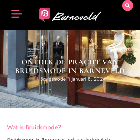
ONTDEK DE PRACHT VAN
BRUIDSMODE IN BARNEVELD
Bruidsmode
Januari 8, 2024
Wat is Bruidsmode?
Bruidsmode in Barneveld
, ook wel bekend als