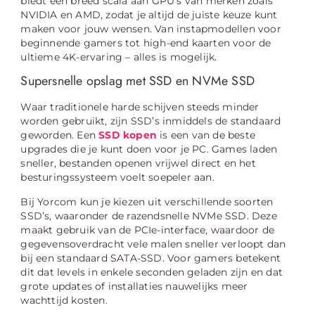
biedt een breed scala aan GPU’s van merken zoals
NVIDIA en AMD, zodat je altijd de juiste keuze kunt
maken voor jouw wensen. Van instapmodellen voor
beginnende gamers tot high-end kaarten voor de
ultieme 4K-ervaring – alles is mogelijk.
Supersnelle opslag met SSD en NVMe SSD
Waar traditionele harde schijven steeds minder
worden gebruikt, zijn SSD’s inmiddels de standaard
geworden. Een
SSD kopen
is een van de beste
upgrades die je kunt doen voor je PC. Games laden
sneller, bestanden openen vrijwel direct en het
besturingssysteem voelt soepeler aan.
Bij Yorcom kun je kiezen uit verschillende soorten
SSD’s, waaronder de razendsnelle NVMe SSD. Deze
maakt gebruik van de PCIe-interface, waardoor de
gegevensoverdracht vele malen sneller verloopt dan
bij een standaard SATA-SSD. Voor gamers betekent
dit dat levels in enkele seconden geladen zijn en dat
grote updates of installaties nauwelijks meer
wachttijd kosten.