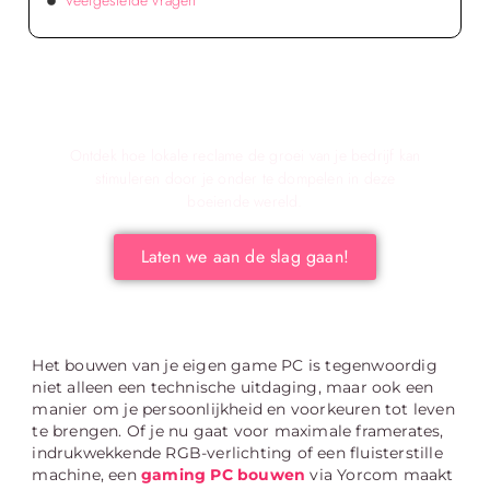
Veelgestelde vragen
Verken de voordelen van lokale reclame voor
jouw bedrijf!
Ontdek hoe lokale reclame de groei van je bedrijf kan
stimuleren door je onder te dompelen in deze
boeiende wereld.
Laten we aan de slag gaan!
Het bouwen van je eigen game PC is tegenwoordig
niet alleen een technische uitdaging, maar ook een
manier om je persoonlijkheid en voorkeuren tot leven
te brengen. Of je nu gaat voor maximale framerates,
indrukwekkende RGB-verlichting of een fluisterstille
machine, een
gaming PC bouwen
via Yorcom maakt