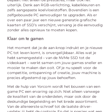
uiterlijk. Denk aan RGB-verlichting, kabelkleuren en
zelfs aangepaste koelvloeistoffen. Bovendien is een
zelfgebouwde PC eenvoudiger te upgraden. Als er
over een paar jaar een nieuwe generatie grafische
kaarten of SSD’s verschijnt, vervang je die eenvoudig
zonder alles opnieuw te moeten kopen.
Klaar om te gamen
Het moment dat je de aan-knop indrukt en je nieuwe
PC tot leven komt, is onvergelijkbaar. Alles wat je
hebt samengesteld – van de NVMe SSD tot de
videokaart – werkt samen om jouw games sneller en
mooier te maken dan ooit. Of je nu speelt voor de
competitie, ontspanning of creatie, jouw machine is
precies afgestemd op jouw behoeften.
Met de hulp van Yorcom wordt het bouwen van een
game PC een ervaring op zich. Niet alleen vanwege
de kwaliteit van de onderdelen, maar ook door de
deskundige begeleiding en het brede assortiment.
Van de allereerste schroef tot de laatste driver-
update: jij hebt de controle. En dat is precies wat een