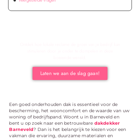
Veelgestelde vragen
Verken de voordelen van lokale reclame voor
jouw bedrijf!
Ontdek hoe lokale reclame de groei van je bedrijf kan
stimuleren door je onder te dompelen in deze
boeiende wereld.
Laten we aan de slag gaan!
Een goed onderhouden dak is essentieel voor de
bescherming, het wooncomfort en de waarde van uw
woning of bedrijfspand. Woont u in Barneveld en
bent u op zoek naar een betrouwbare
dakdekker
Barneveld
? Dan is het belangrijk te kiezen voor een
vakman die ervaring, duurzame materialen en