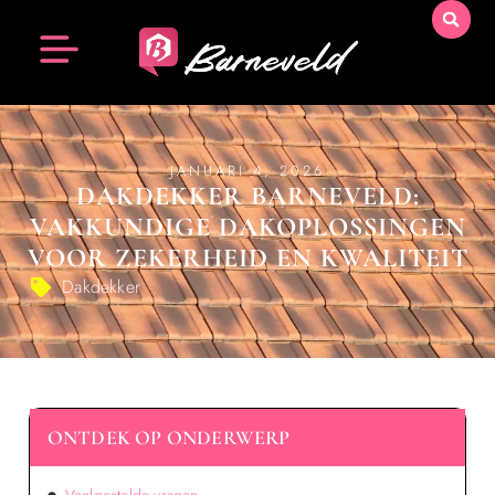
JANUARI 4, 2026
DAKDEKKER BARNEVELD:
VAKKUNDIGE DAKOPLOSSINGEN
VOOR ZEKERHEID EN KWALITEIT
Dakdekker
ONTDEK OP ONDERWERP