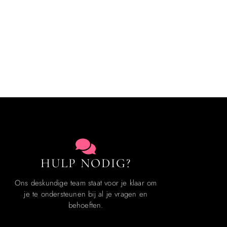
HULP NODIG?
Ons deskundige team staat voor je klaar om
je te ondersteunen bij al je vragen en
behoeften.