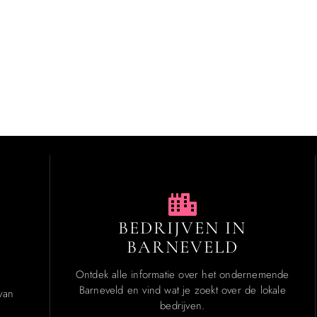
BEDRIJVEN IN
BARNEVELD
Ontdek alle informatie over het ondernemende
Barneveld en vind wat je zoekt over de lokale
van
bedrijven.