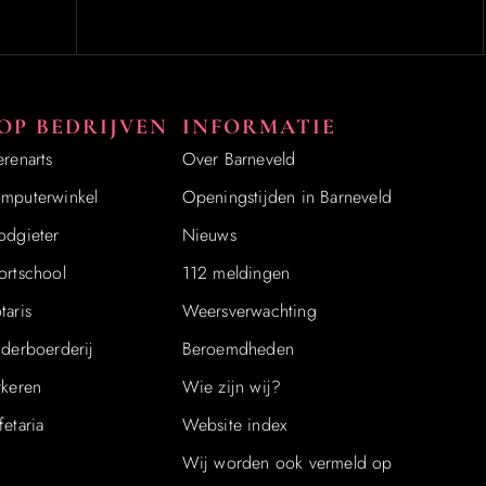
OP BEDRIJVEN
INFORMATIE
erenarts
Over Barneveld
mputerwinkel
Openingstijden in Barneveld
odgieter
Nieuws
ortschool
112 meldingen
taris
Weersverwachting
nderboerderij
Beroemdheden
rkeren
Wie zijn wij?
fetaria
Website index
Wij worden ook vermeld op