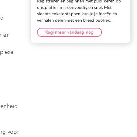
Registreren en beginnen met publiceren op
ons platform is eenvoudig en snel. Met
slechts enkele stappen kun je je ideeën en
te
verhalen delen met een breed publiek.
Registreer vandaag nog
n en
mplexe
egenheid
org voor