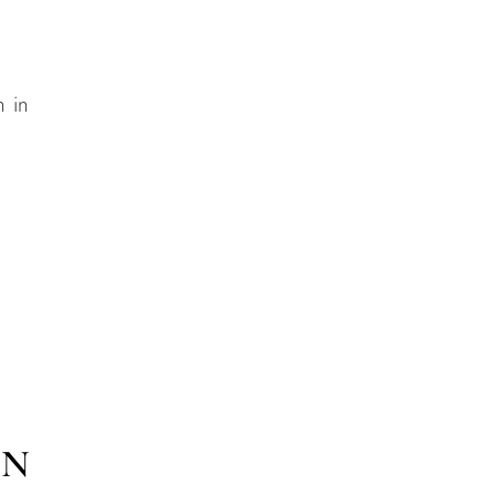
n in
EN