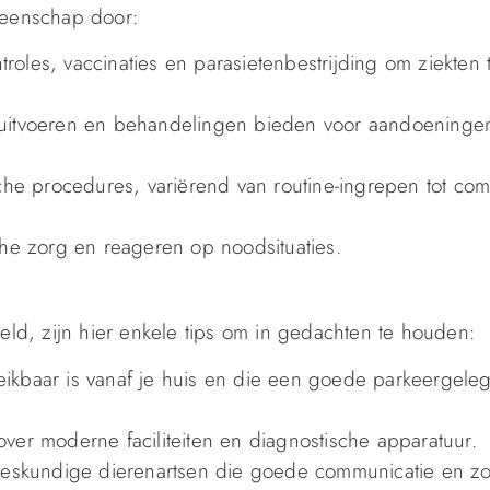
meenschap door:
oles, vaccinaties en parasietenbestrijding om ziekten 
 uitvoeren en behandelingen bieden voor aandoeninge
sche procedures, variërend van routine-ingrepen tot co
e zorg en reageren op noodsituaties.
veld, zijn hier enkele tips om in gedachten te houden:
ereikbaar is vanaf je huis en die een goede parkeergel
t over moderne faciliteiten en diagnostische apparatuur.
 deskundige dierenartsen die goede communicatie en z