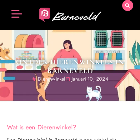
ONTDEK DIERENWINKELS IN
BARNEVELD
Dierenwinkel
Januari 10, 2024
Wat is een Dierenwinkel?
Een
Dierenwinkel in Barneveld
is een winkel die