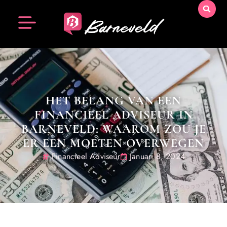
HET BELANG VAN EEN
FINANCIEEL ADVISEUR IN
BARNEVELD: WAAROM ZOU JE
ER EEN MOETEN OVERWEGEN
Financieel Adviseur
Januari 8, 2024