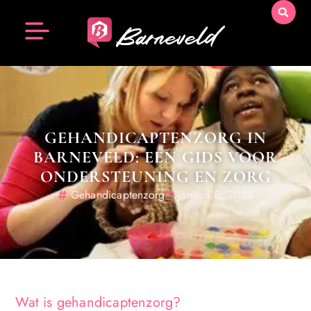
GEHANDICAPTENZORG IN
BARNEVELD: EEN GIDS VOOR
ONDERSTEUNING EN ZORG
Gehandicaptenzorg
Januari 8, 2024
Wat is gehandicaptenzorg?