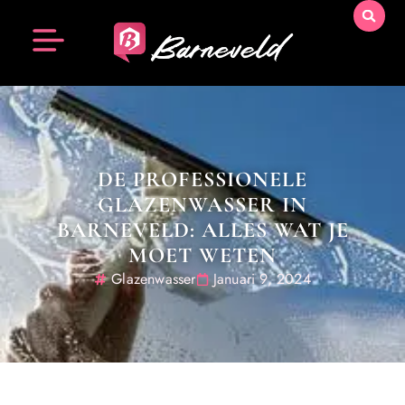
DE PROFESSIONELE
GLAZENWASSER IN
BARNEVELD: ALLES WAT JE
MOET WETEN
Glazenwasser
Januari 9, 2024