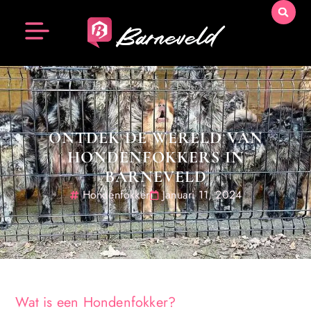
ONTDEK DE WERELD VAN
HONDENFOKKERS IN
BARNEVELD
Hondenfokker
Januari 11, 2024
Wat is een Hondenfokker?