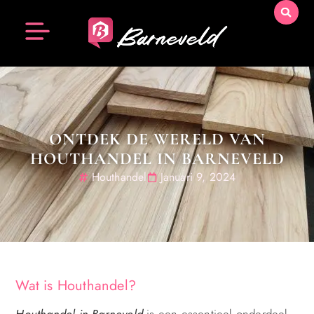
ONTDEK DE WERELD VAN
HOUTHANDEL IN BARNEVELD
Houthandel
Januari 9, 2024
Wat is Houthandel?
Houthandel in Barneveld
is een essentieel onderdeel