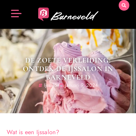
DE ZOETE VERLEIDING:
ONTDEK DE IJSSALON IN
BARNEVELD
Ijssalon
Januari 9, 2024
Wat is een Ijssalon?