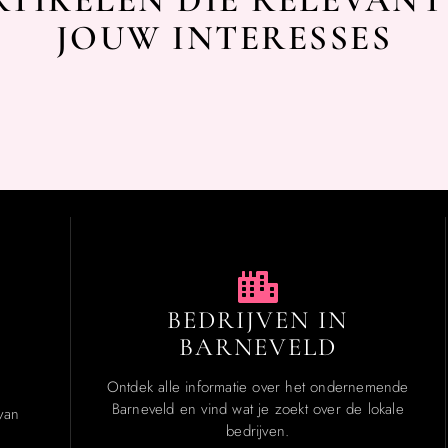
TIKELEN DIE RELEVANT
JOUW INTERESSES
BEDRIJVEN IN
BARNEVELD
Ontdek alle informatie over het ondernemende
Barneveld en vind wat je zoekt over de lokale
van
bedrijven.