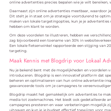
online advertenties precies bepalen wie je wilt bereiken,
Daarnaast zijn online advertenties meetbaar, waardoor je
Dit stelt je in staat om je strategie voortdurend te optim
maken van lokale targetingopties, kun je je advertentie
hebben om klant te worden.
Om deze voordelen te illustreren, hebben we verschillend
zag bijvoorbeeld een toename van 30% in websiteverkeer
Een lokale fietsenwinkel rapporteerde een stijging van 
targeting.
Maak Kennis met Blogdrip voor Lokaal Ad
Nu je bekend bent met de mogelijkheden en voordelen van
introduceren. Blogdrip is een innovatief platform dat spe
beheren en optimaliseren van hun online advertentie-insp
geavanceerde tools om je campagnes te vereenvoudigen 
Blogdrip maakt het gemakkelijk om advertenties te maken
media tot zoekmachines. Het biedt ook gedetailleerde ana
campagnes presteren en waar verbeteringen mogelijk zijn
uitgaven en kun je je budget effectief toewijzen voor ma