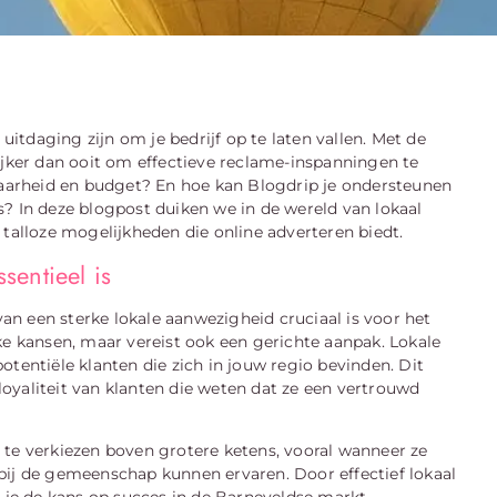
tdaging zijn om je bedrijf op te laten vallen. Met de
ijker dan ooit om effectieve reclame-inspanningen te
tbaarheid en budget? En hoe kan Blogdrip je ondersteunen
? In deze blogpost duiken we in de wereld van lokaal
 talloze mogelijkheden die online adverteren biedt.
sentieel is
n een sterke lokale aanwezigheid cruciaal is voor het
ke kansen, maar vereist ook een gerichte aanpak. Lokale
otentiële klanten die zich in jouw regio bevinden. Dit
oyaliteit van klanten die weten dat ze een vertrouwd
 te verkiezen boven grotere ketens, vooral wanneer ze
bij de gemeenschap kunnen ervaren. Door effectief lokaal
t je de kans op succes in de Barneveldse markt.