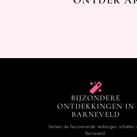
ONTDEK AR
BIJZONDERE
ONTDEKKINGEN IN
BARNEVELD
Verken de fascinerende verborgen schatten 
Barneveld.