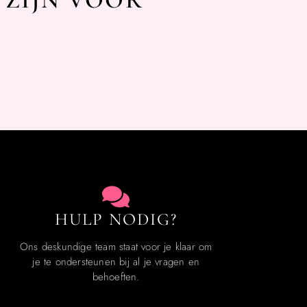
 ZIJN VOOR
HULP NODIG?
Ons deskundige team staat voor je klaar om
je te ondersteunen bij al je vragen en
behoeften.