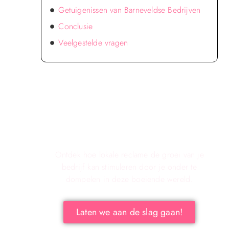
Getuigenissen van Barneveldse Bedrijven
Conclusie
Veelgestelde vragen
Verken de voordelen van lokale
reclame voor jouw bedrijf!
Ontdek hoe lokale reclame de groei van je
bedrijf kan stimuleren door je onder te
dompelen in deze boeiende wereld.
Laten we aan de slag gaan!