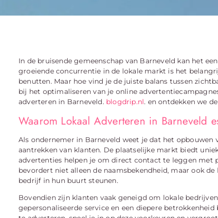
In de bruisende gemeenschap van Barneveld kan het een ui
groeiende concurrentie in de lokale markt is het belangr
benutten. Maar hoe vind je de juiste balans tussen zich
bij het optimaliseren van je online advertentiecampagnes
adverteren in Barneveld.
blogdrip.nl
. en ontdekken we de
Waarom Lokaal Adverteren in Barneveld es
Als ondernemer in Barneveld weet je dat het opbouwen va
aantrekken van klanten. De plaatselijke markt biedt unie
advertenties helpen je om direct contact te leggen met p
bevordert niet alleen de naamsbekendheid, maar ook de l
bedrijf in hun buurt steunen.
Bovendien zijn klanten vaak geneigd om lokale bedrijven
gepersonaliseerde service en een diepere betrokkenheid 
te adverteren, speel je in op deze voorkeuren en vergroo