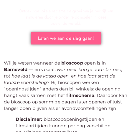
jouw bedrijf!
Ontdek hoe lokale reclame de groei van je bedrijf kan
stimuleren door je onder te dompelen in deze
boeiende wereld.
Laten we aan de slag gaan!
Wil je weten wanneer de
bioscoop
open is in
Barneveld
— en vooral:
wanneer kun je naar binnen,
tot hoe laat is de kassa open, en hoe laat start de
laatste voorstelling?
Bij bioscopen werken
“openingstijden” anders dan bij winkels: de opening
hangt vaak samen met het
filmschema
. Daardoor kan
de bioscoop op sommige dagen later openen of juist
langer open blijven als er avondvoorstellingen zijn.
Disclaimer:
bioscoopopeningstijden en
filmstarttijden kunnen per dag verschillen