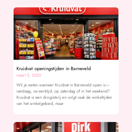
Kruidvat openingstijden in Barneveld
maart 5, 2026
Wil je weten wanneer Kruidvat in Barneveld open is—
vandaag, na werktijd, op zaterdag of in het weekend?
Kruidvat is een drogisterij en volgt vaak de winkeltijden
van het winkelgebied, maar