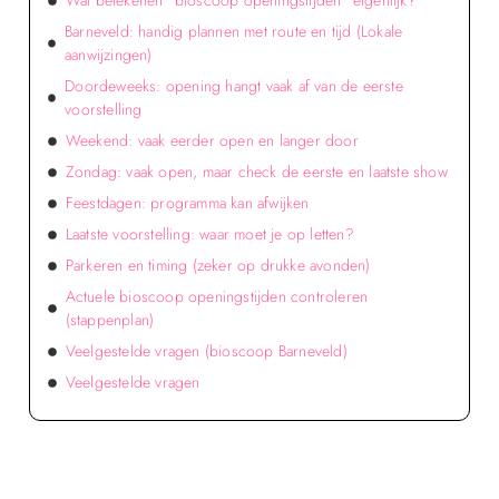
Wat betekenen “bioscoop openingstijden” eigenlijk?
Barneveld: handig plannen met route en tijd (Lokale
aanwijzingen)
Doordeweeks: opening hangt vaak af van de eerste
voorstelling
Weekend: vaak eerder open en langer door
Zondag: vaak open, maar check de eerste en laatste show
Feestdagen: programma kan afwijken
Laatste voorstelling: waar moet je op letten?
Parkeren en timing (zeker op drukke avonden)
Actuele bioscoop openingstijden controleren
(stappenplan)
Veelgestelde vragen (bioscoop Barneveld)
Veelgestelde vragen
Verken de voordelen van lokale reclame voor