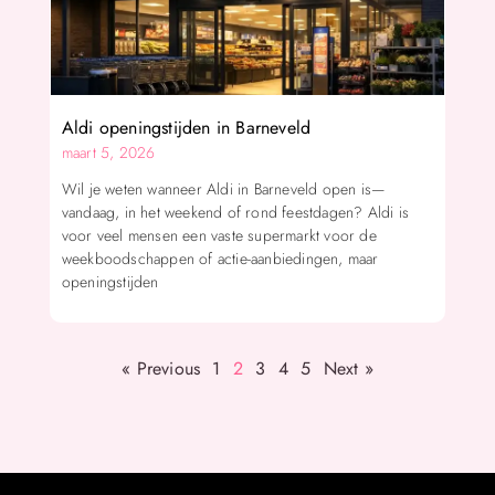
Aldi openingstijden in Barneveld
maart 5, 2026
Wil je weten wanneer Aldi in Barneveld open is—
vandaag, in het weekend of rond feestdagen? Aldi is
voor veel mensen een vaste supermarkt voor de
weekboodschappen of actie-aanbiedingen, maar
openingstijden
« Previous
1
2
3
4
5
Next »