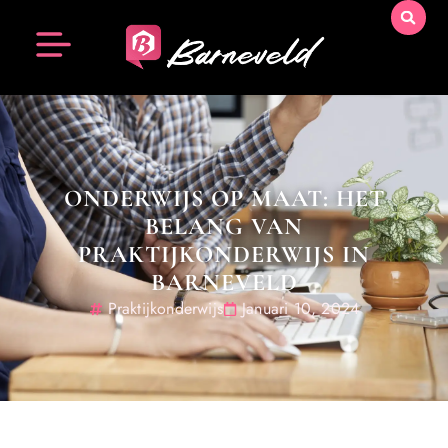
ONDERWIJS OP MAAT: HET
BELANG VAN
PRAKTIJKONDERWIJS IN
BARNEVELD
Praktijkonderwijs
Januari 10, 2024