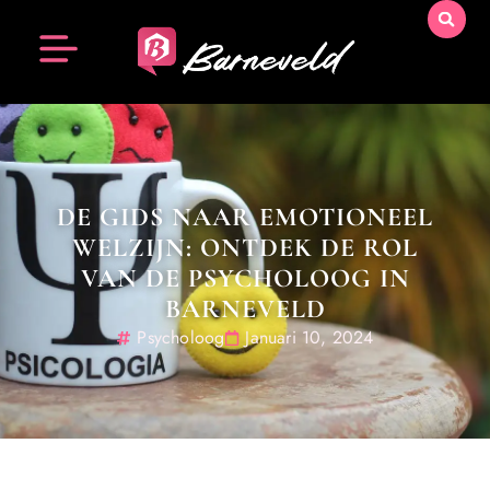
DE GIDS NAAR EMOTIONEEL
WELZIJN: ONTDEK DE ROL
VAN DE PSYCHOLOOG IN
BARNEVELD
Psycholoog
Januari 10, 2024