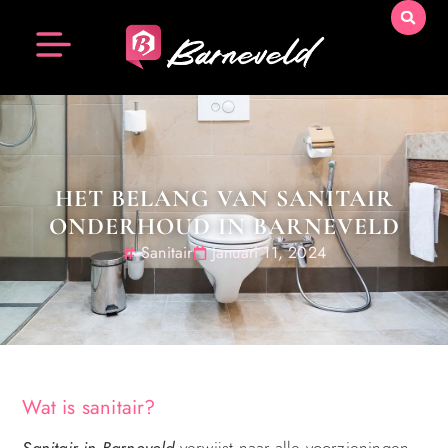
HET BELANG VAN SANITAIR
ONDERHOUD IN BARNEVELD
Sanitair
Januari 11, 2024
Wat is sanitair?
Sanitair in Barneveld
verwijst naar alle voorzieningen