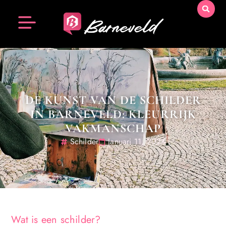
DE KUNST VAN DE SCHILDER
IN BARNEVELD: KLEURRIJK
VAKMANSCHAP
Schilder
Januari 11, 2024
Wat is een schilder?