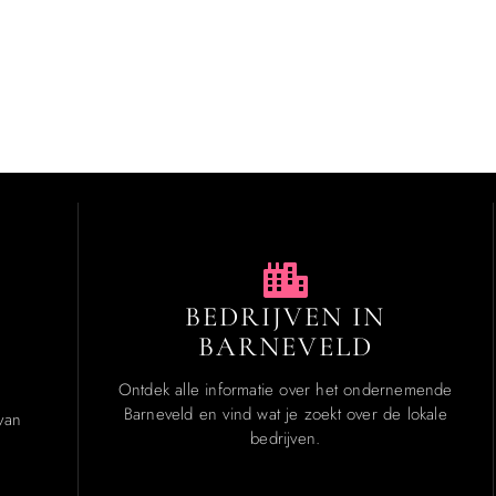
BEDRIJVEN IN
BARNEVELD
Ontdek alle informatie over het ondernemende
Barneveld en vind wat je zoekt over de lokale
van
bedrijven.