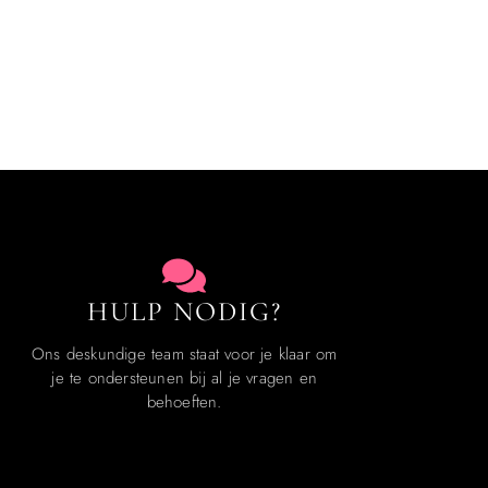
HULP NODIG?
Ons deskundige team staat voor je klaar om
je te ondersteunen bij al je vragen en
behoeften.