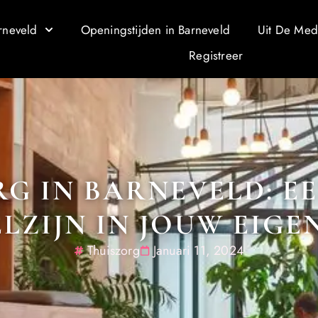
rneveld
Openingstijden in Barneveld
Uit De Med
Registreer
G IN BARNEVELD: EE
LZIJN IN JOUW EIG
Thuiszorg
Januari 11, 2024