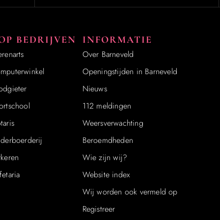
OP BEDRIJVEN
INFORMATIE
erenarts
Over Barneveld
mputerwinkel
Openingstijden in Barneveld
odgieter
Nieuws
ortschool
112 meldingen
taris
Weersverwachting
nderboerderij
Beroemdheden
rkeren
Wie zijn wij?
fetaria
Website index
Wij worden ook vermeld op
Registreer