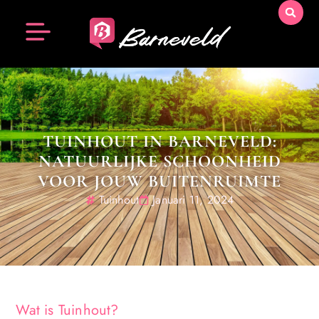
TUINHOUT IN BARNEVELD:
NATUURLIJKE SCHOONHEID
VOOR JOUW BUITENRUIMTE
Tuinhout
Januari 11, 2024
Wat is Tuinhout?