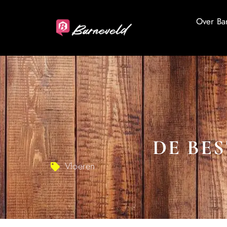
Over Ba
DE BE
Vloeren