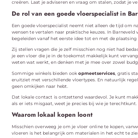
creëren. Laat je adviseren en vraag om stalen, zodat je ver
De rol van een goede vloerspecialist in Ba
Een goede vloerspecialist neemt niet alleen de tijd om n
wensen te vertalen naar praktische keuzes. In Barneveld
begeleiden vanaf het eerste idee tot en met de plaatsing 
Zij stellen vragen die je zelf misschien nog niet had bed
je een vloer die je in de toekomst makkelijk kunt vervan
weten wat werkt, en denken met je mee over zowel budget
Sommige winkels bieden ook
opmeetservices
, gratis st
eruitziet met verschillende vloertypes. En natuurlijk rege
geen omkijken naar hebt.
Dat lokale contact is ontzettend waardevol. Je kunt mak
als er iets misgaat, weet je precies bij wie je terechtkunt.
Waarom lokaal kopen loont
Misschien overweeg je om je vloer online te kopen, vanwe
vloeren is het belangrijk om materialen in het echt te zi