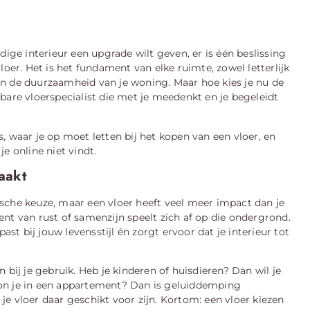
dige interieur een upgrade wilt geven, er is één beslissing
 vloer. Het is het fundament van elke ruimte, zowel letterlijk
t én de duurzaamheid van je woning. Maar hoe kies je nu de
bare vloerspecialist die met je meedenkt en je begeleidt
es, waar je op moet letten bij het kopen van een vloer, en
e online niet vindt.
aakt
ktische keuze, maar een vloer heeft veel meer impact dan je
oment van rust of samenzijn speelt zich af op die ondergrond.
ast bij jouw levensstijl én zorgt ervoor dat je interieur tot
 bij je gebruik. Heb je kinderen of huisdieren? Dan wil je
on je in een appartement? Dan is geluiddemping
e vloer daar geschikt voor zijn. Kortom: een vloer kiezen