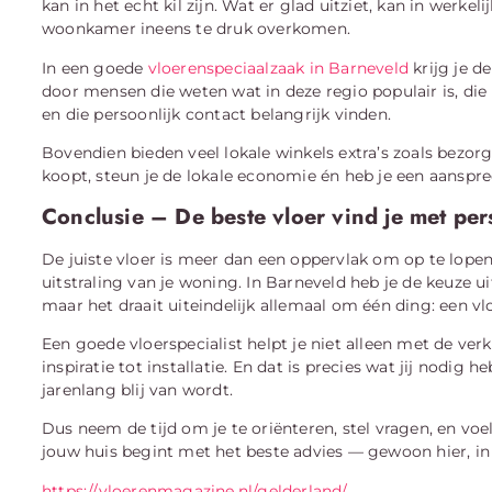
kan in het echt kil zijn. Wat er glad uitziet, kan in werkel
woonkamer ineens te druk overkomen.
In een goede
vloerenspeciaalzaak in Barneveld
krijg je d
door mensen die weten wat in deze regio populair is, di
en die persoonlijk contact belangrijk vinden.
Bovendien bieden veel lokale winkels extra’s zoals bezorgi
koopt, steun je de lokale economie én heb je een aanspreek
Conclusie – De beste vloer vind je met per
De juiste vloer is meer dan een oppervlak om op te lopen.
uitstraling van je woning. In Barneveld heb je de keuze ui
maar het draait uiteindelijk allemaal om één ding: een vlo
Een goede vloerspecialist helpt je niet alleen met de ver
inspiratie tot installatie. En dat is precies wat jij nodi
jarenlang blij van wordt.
Dus neem de tijd om je te oriënteren, stel vragen, en v
jouw huis begint met het beste advies — gewoon hier, in
https://vloerenmagazine.nl/gelderland/