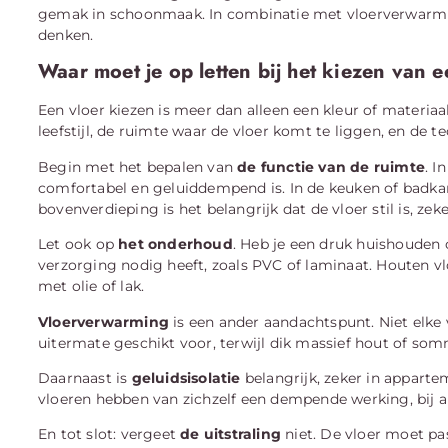
gemak in schoonmaak. In combinatie met vloerverwarmin
denken.
Waar moet je op letten bij het kiezen van 
Een vloer kiezen is meer dan alleen een kleur of materia
leefstijl, de ruimte waar de vloer komt te liggen, en de 
Begin met het bepalen van
de functie van de ruimte
. I
comfortabel en geluiddempend is. In de keuken of badkam
bovenverdieping is het belangrijk dat de vloer stil is, zek
Let ook op
het onderhoud
. Heb je een druk huishouden o
verzorging nodig heeft, zoals PVC of laminaat. Houten v
met olie of lak.
Vloerverwarming
is een ander aandachtspunt. Niet elke 
uitermate geschikt voor, terwijl dik massief hout of so
Daarnaast is
geluidsisolatie
belangrijk, zeker in appart
vloeren hebben van zichzelf een dempende werking, bij an
En tot slot: vergeet
de uitstraling
niet. De vloer moet pas