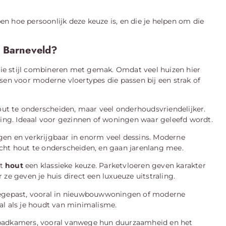
pen hoe persoonlijk deze keuze is, en die je helpen om die
n Barneveld?
 die stijl combineren met gemak. Omdat veel huizen hier
sen voor moderne vloertypes die passen bij een strak of
hout te onderscheiden, maar veel onderhoudsvriendelijker.
ming. Ideaal voor gezinnen of woningen waar geleefd wordt.
leggen en verkrijgbaar in enorm veel dessins. Moderne
cht hout te onderscheiden, en gaan jarenlang mee.
ft
hout
een klassieke keuze. Parketvloeren geven karakter
ze geven je huis direct een luxueuze uitstraling.
egepast, vooral in nieuwbouwwoningen of moderne
eaal als je houdt van minimalisme.
badkamers, vooral vanwege hun duurzaamheid en het