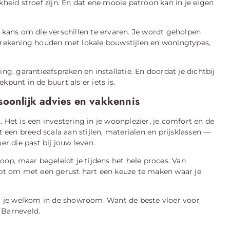
ijkheid stroef zijn. En dat ene mooie patroon kan in je eigen
e kans om die verschillen te ervaren. Je wordt geholpen
e rekening houden met lokale bouwstijlen en woningtypes,
ng, garantieafspraken en installatie. En doordat je dichtbij
punt in de buurt als er iets is.
soonlijk advies en vakkennis
 Het is een investering in je woonplezier, je comfort en de
t een breed scala aan stijlen, materialen en prijsklassen —
er die past bij jouw leven.
koop, maar begeleidt je tijdens het hele proces. Van
g hebt om met een gerust hart een keuze te maken waar je
oel je welkom in de showroom. Want de beste vloer voor
 Barneveld.