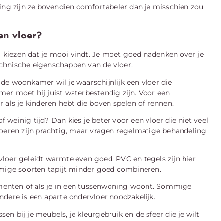
g zijn ze bovendien comfortabeler dan je misschien zou
een vloer?
al kiezen dat je mooi vindt. Je moet goed nadenken over je
technische eigenschappen van de vloer.
n de woonkamer wil je waarschijnlijk een vloer die
er moet hij juist waterbestendig zijn. Voor een
er als je kinderen hebt die boven spelen of rennen.
f weinig tijd? Dan kies je beter voor een vloer die niet veel
loeren zijn prachtig, maar vragen regelmatige behandeling
vloer geleidt warmte even goed. PVC en tegels zijn hier
mmige soorten tapijt minder goed combineren.
ementen of als je in een tussenwoning woont. Sommige
dere is een aparte ondervloer noodzakelijk.
sen bij je meubels, je kleurgebruik en de sfeer die je wilt