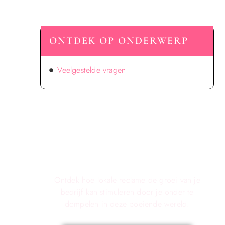
ONTDEK OP ONDERWERP
Veelgestelde vragen
Verken de voordelen van lokale
reclame voor jouw bedrijf!
Ontdek hoe lokale reclame de groei van je
bedrijf kan stimuleren door je onder te
dompelen in deze boeiende wereld.