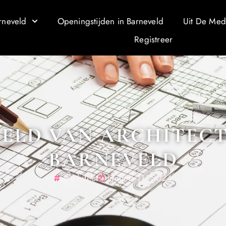
rneveld
Openingstijden in Barneveld
Uit De Med
Registreer
ELD VAN ARCHITEC
BARNEVELD
Architect
Januari 11, 2024