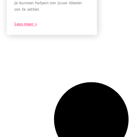
je kunnen helpen om jouw ideeën
om te zetten
Lees meer »