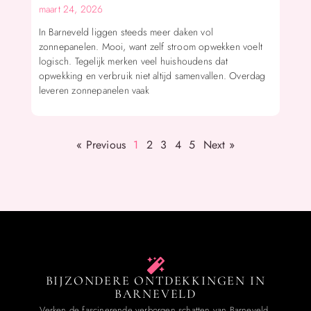
maart 24, 2026
In Barneveld liggen steeds meer daken vol
zonnepanelen. Mooi, want zelf stroom opwekken voelt
logisch. Tegelijk merken veel huishoudens dat
opwekking en verbruik niet altijd samenvallen. Overdag
leveren zonnepanelen vaak
« Previous
1
2
3
4
5
Next »
BIJZONDERE ONTDEKKINGEN IN
BARNEVELD
Verken de fascinerende verborgen schatten van Barneveld.