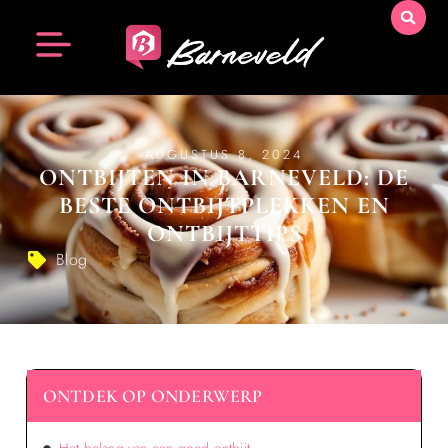
AUGUSTUS 8, 2024
ONTBIJTEN IN BARNEVELD: DE
BESTE ONTBIJTPLEKKEN EN
ONTBIJTTIPS
Blog
ONTDEK OP ONDERWERP