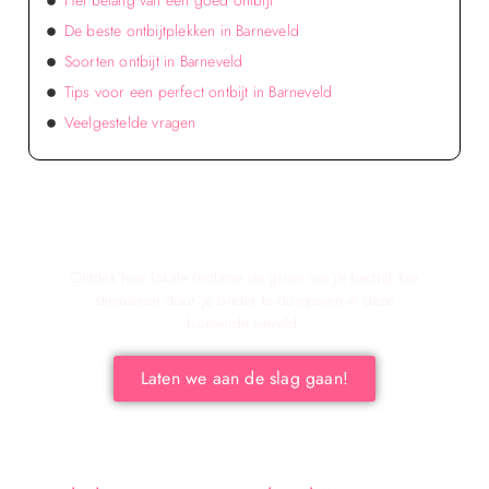
Het belang van een goed ontbijt
De beste ontbijtplekken in Barneveld
Soorten ontbijt in Barneveld
Tips voor een perfect ontbijt in Barneveld
Veelgestelde vragen
Verken de voordelen van lokale reclame voor
jouw bedrijf!
Ontdek hoe lokale reclame de groei van je bedrijf kan
stimuleren door je onder te dompelen in deze
boeiende wereld.
Laten we aan de slag gaan!