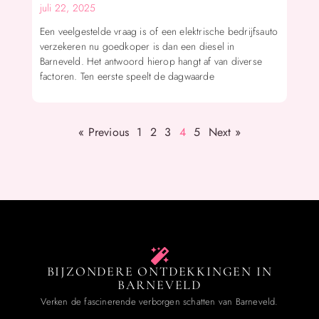
juli 22, 2025
Een veelgestelde vraag is of een elektrische bedrijfsauto
verzekeren nu goedkoper is dan een diesel in
Barneveld. Het antwoord hierop hangt af van diverse
factoren. Ten eerste speelt de dagwaarde
« Previous
1
2
3
4
5
Next »
BIJZONDERE ONTDEKKINGEN IN
BARNEVELD
Verken de fascinerende verborgen schatten van Barneveld.