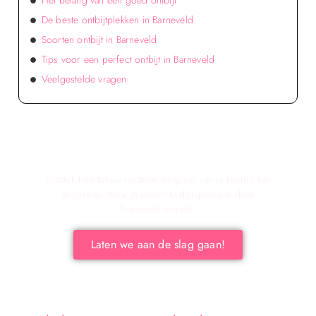
Het belang van een goed ontbijt
De beste ontbijtplekken in Barneveld
Soorten ontbijt in Barneveld
Tips voor een perfect ontbijt in Barneveld
Veelgestelde vragen
Verken de voordelen van lokale reclame voor
jouw bedrijf!
Ontdek hoe lokale reclame de groei van je bedrijf kan
stimuleren door je onder te dompelen in deze
boeiende wereld.
Laten we aan de slag gaan!