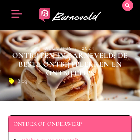
AUGUSTUS 8, 2024
ONTBIJTEN IN BARNEVELD: DE
BESTE ONTBIJTPLEKKEN EN
ONTBIJTTIPS
Blog
ONTDEK OP ONDERWERP