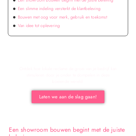
Een showroom bouwen begint met de juiste beleving
Een slimme indeling versterkt de klantbeleving
Bouwen met oog voor merk, gebruik en toekomst
Van idee tot oplevering
Verken de voordelen van lokale reclame voor
jouw bedrijf!
Ontdek hoe lokale reclame de groei van je bedrijf kan
stimuleren door je onder te dompelen in deze
boeiende wereld.
Laten we aan de slag gaan!
Een showroom bouwen begint met de juiste