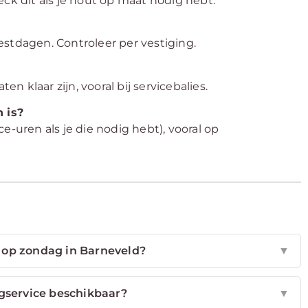
eck dit als je hout op maat nodig hebt.
estdagen. Controleer per vestiging.
en klaar zijn, vooral bij servicebalies.
 is?
e-uren als je die nodig hebt), vooral op
op zondag in Barneveld?
▼
agservice beschikbaar?
▼