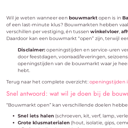
Wil je weten wanneer een
bouwmarkt
open is in
Ba
of een last-minute klus? Bouwmarkten hebben vaak
verschillen per vestiging, én tussen
winkelvloer
,
af
Daardoor kan een bouwmarkt “open” zijn, terwijl een 
Disclaimer:
openingstijden en service-uren ve
door feestdagen, voorraad/leveringen, seizoensd
openingstijden van de bouwmarkt waar je heen w
hebt.
Terug naar het complete overzicht:
openingstijden 
Snel antwoord: wat wil je doen bij de bouw
“Bouwmarkt open” kan verschillende doelen hebbe
Snel iets halen
(schroeven, kit, verf, lamp, ver
Grote klusmaterialen
(hout, isolatie, gips, cem