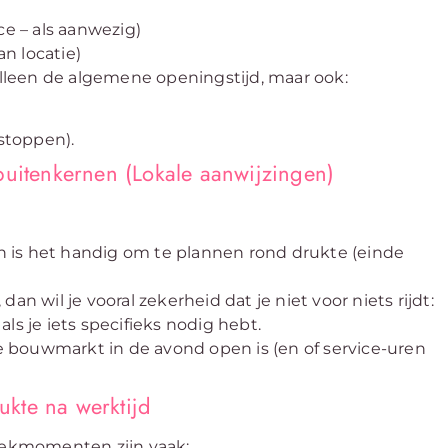
ce – als aanwezig)
n locatie)
 alleen de algemene openingstijd, maar ook:
 stoppen).
buitenkernen (Lokale aanwijzingen)
an is het handig om te plannen rond drukte (einde
, dan wil je vooral zekerheid dat je niet voor niets rijdt:
ls je iets specifieks nodig hebt.
de bouwmarkt in de avond open is (en of service-uren
kte na werktijd
ekmomenten zijn vaak: