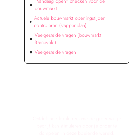
“Vandaag open” checken voor de
bouwmarkt
Actuele bouwmarkt openingstijden
controleren (stappenplan)
Veelgestelde vragen (bouwmarkt
Barneveld)
Veelgestelde vragen
Verken de voordelen van lokale
reclame voor jouw bedrijf!
Ontdek hoe lokale reclame de groei van je
bedrijf kan stimuleren door je onder te
dompelen in deze boeiende wereld.