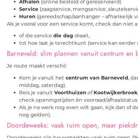
Afhalen
(online besteld of gereserveerd)
Service
(zaagservice, mengservice, sleutelservi
Huren
(gereedschap/aanhanger – afhankelijk va
Als je vooral voor een service komt, check dan niet
of die service
die dag
draait,
tot hoe laat je terechtkunt (service kan eerder
Barneveld: slim plannen vanuit centrum en 
Je route maakt verschil:
Kom je vanuit het
centrum van Barneveld
, d
middag, zaterdag).
Reis je vanuit
Voorthuizen
of
Kootwijkerbroek
check openingstijden én voorraad/afhaalstatus a
Als je na werk nog even wilt gaan, kijk dan of 
nog gelden).
Doordeweeks: vaak ruim open, maar piekdru
Doordeweeks zijn bouwmarkten vaak ruim open. Pi