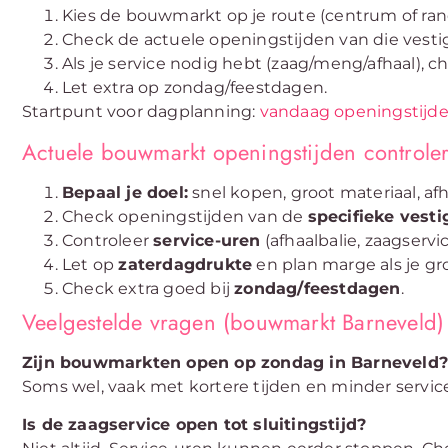
Kies de bouwmarkt op je route (centrum of ran
Check de actuele openingstijden van die vesti
Als je service nodig hebt (zaag/meng/afhaal), c
Let extra op zondag/feestdagen.
Startpunt voor dagplanning:
vandaag openingstijde
Actuele bouwmarkt openingstijden controle
Bepaal je doel:
snel kopen, groot materiaal, afh
Check openingstijden van de
specifieke vesti
Controleer
service-uren
(afhaalbalie, zaagservi
Let op
zaterdagdrukte
en plan marge als je gro
Check extra goed bij
zondag/feestdagen
.
Veelgestelde vragen (bouwmarkt Barneveld)
Zijn bouwmarkten open op zondag in Barneveld?
Soms wel, vaak met kortere tijden en minder service.
Is de zaagservice open tot sluitingstijd?