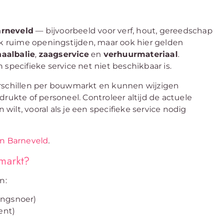
rneveld
— bijvoorbeeld voor verf, hout, gereedschap
 ruime openingstijden, maar ook hier gelden
haalbalie
,
zaagservice
en
verhuurmateriaal
.
specifieke service net niet beschikbaar is.
rschillen per bouwmarkt en kunnen wijzigen
rukte of personeel. Controleer altijd de actuele
ilt, vooral als je een specifieke service nodig
in Barneveld
.
markt?
n:
lengsnoer)
ent)