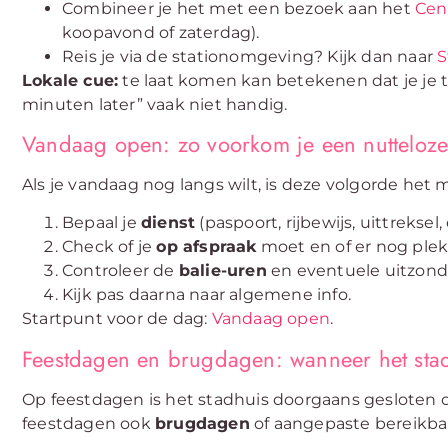
Combineer je het met een bezoek aan het
Cen
koopavond of zaterdag).
Reis je via de stationomgeving? Kijk dan naar
S
Lokale cue:
te laat komen kan betekenen dat je je ti
minuten later” vaak niet handig.
Vandaag open: zo voorkom je een nutteloze 
Als je vandaag nog langs wilt, is deze volgorde het m
Bepaal je
dienst
(paspoort, rijbewijs, uittreksel, 
Check of je
op afspraak
moet en of er nog plek
Controleer de
balie-uren
en eventuele uitzond
Kijk pas daarna naar algemene info.
Startpunt voor de dag:
Vandaag open
.
Feestdagen en brugdagen: wanneer het stadh
Op feestdagen is het stadhuis doorgaans gesloten 
feestdagen ook
brugdagen
of aangepaste bereikbaa