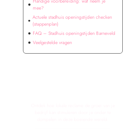
Handige voorbereiding: wat neem je
mee?
Actuele stadhuis openingstijden checken
(stappenplan)
FAQ – Stadhuis openingstijden Barneveld
Veelgestelde vragen
Verken de voordelen van lokale
reclame voor jouw bedrijf!
Ontdek hoe lokale reclame de groei van je
bedrijf kan stimuleren door je onder te
dompelen in deze boeiende wereld.