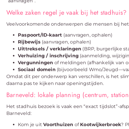
“aanvragen”.
Welke zaken regel je vaak bij het stadhuis?
Veelvoorkomende onderwerpen die mensen bij het s
Paspoort/ID-kaart
(aanvragen, ophalen)
Rijbewijs
(aanvragen, ophalen)
Uittreksels / verklaringen
(BRP, burgerlijke st
Verhuizing / inschrijving
(aanmelding, wijzigi
Vergunningen
of meldingen (afhankelijk van 
Sociaal domein
(bijvoorbeeld Wmo/Jeugd—vaak
Omdat dit per onderwerp kan verschillen, is het sli
daarna pas te kijken naar openingstijden.
Barneveld: lokale planning (centrum, statio
Het stadhuis bezoek is vaak een “exact tijdslot”-afsp
Barneveld:
Kom je uit
Voorthuizen
of
Kootwijkerbroek
? P