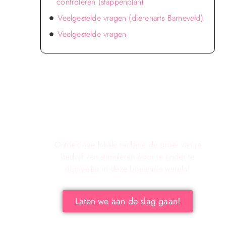
controleren (stappenplan)
Veelgestelde vragen (dierenarts Barneveld)
Veelgestelde vragen
Verken de voordelen van lokale
reclame voor jouw bedrijf!
Ontdek hoe lokale reclame de groei van je
bedrijf kan stimuleren door je onder te
dompelen in deze boeiende wereld.
Laten we aan de slag gaan!