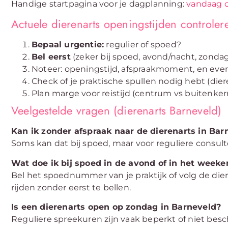
Handige startpagina voor je dagplanning:
vandaag o
Actuele dierenarts openingstijden controler
Bepaal urgentie:
regulier of spoed?
Bel eerst
(zeker bij spoed, avond/nacht, zondag
Noteer: openingstijd, afspraakmoment, en even
Check of je praktische spullen nodig hebt (dier
Plan marge voor reistijd (centrum vs buitenke
Veelgestelde vragen (dierenarts Barneveld)
Kan ik zonder afspraak naar de dierenarts in Bar
Soms kan dat bij spoed, maar voor reguliere consulte
Wat doe ik bij spoed in de avond of in het week
Bel het spoednummer van je praktijk of volg de dien
rijden zonder eerst te bellen.
Is een dierenarts open op zondag in Barneveld?
Reguliere spreekuren zijn vaak beperkt of niet besc