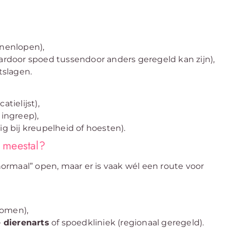
nnenlopen),
rdoor spoed tussendoor anders geregeld kan zijn),
tslagen.
ielijst),
 ingreep),
ig bij kreupelheid of hoesten).
 meestal?
“normaal” open, maar er is vaak wél een route voor
 komen),
 dierenarts
of spoedkliniek (regionaal geregeld).