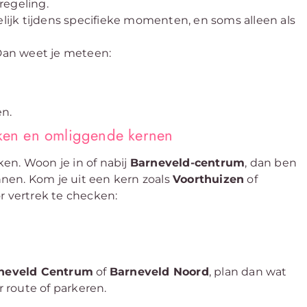
regeling.
lijk tijdens specifieke momenten, en soms alleen als
. Dan weet je meteen:
n.
jken en omliggende kernen
en. Woon je in of nabij
Barneveld-centrum
, dan ben
annen. Kom je uit een kern zoals
Voorthuizen
of
ór vertrek te checken:
rneveld Centrum
of
Barneveld Noord
, plan dan wat
r route of parkeren.