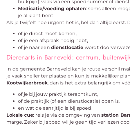
buikpijn): vaak via een spoednummer of dienst
Medicatie/voeding ophalen
: soms alleen moge
je al klant bent.
Als je twijfelt hoe urgent het is, bel dan altijd eerst
of je direct moet komen,
of je een afspraak nodig hebt,
of je naar een
dienstlocatie
wordt doorverweze
Dierenarts in Barneveld: centrum, buitenwi
In de gemeente Barneveld kan je route verschil mak
je vaak sneller ter plaatse en kun je makkelijker pl
Kootwijkerbroek
, dan is het extra belangrijk om vó
of je bij jouw praktijk terechtkunt,
of de praktijk (of een dienstlocatie) open is,
en wat de aanrijtijd is bij spoed.
Lokale cue:
reis je via de omgeving van
station Ba
marge. Zeker bij spoed wil je geen tijd verliezen doo