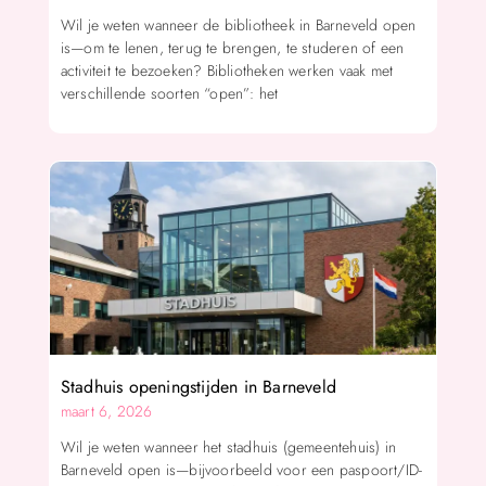
Wil je weten wanneer de bibliotheek in Barneveld open
is—om te lenen, terug te brengen, te studeren of een
activiteit te bezoeken? Bibliotheken werken vaak met
verschillende soorten “open”: het
Stadhuis openingstijden in Barneveld
maart 6, 2026
Wil je weten wanneer het stadhuis (gemeentehuis) in
Barneveld open is—bijvoorbeeld voor een paspoort/ID-