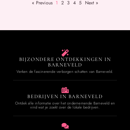
« Previous
1
2
3
4
5
Next »
BIJZONDERE ONTDEKKINGEN IN
BARNEVELD
Verken de fascinerende verborgen schatten van Barneveld.
BEDRIJVEN IN BARNEVELD
Ontdek alle informatie over het ondernemende Barneveld en
vind wat je zoekt over de lokale bedrijven.