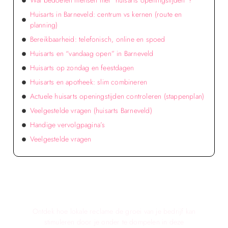
Wat bedoelen mensen met “huisarts openingstijden”?
Huisarts in Barneveld: centrum vs kernen (route en
planning)
Bereikbaarheid: telefonisch, online en spoed
Huisarts en “vandaag open” in Barneveld
Huisarts op zondag en feestdagen
Huisarts en apotheek: slim combineren
Actuele huisarts openingstijden controleren (stappenplan)
Veelgestelde vragen (huisarts Barneveld)
Handige vervolgpagina’s
Veelgestelde vragen
Verken de voordelen van lokale reclame voor
jouw bedrijf!
Ontdek hoe lokale reclame de groei van je bedrijf kan
stimuleren door je onder te dompelen in deze