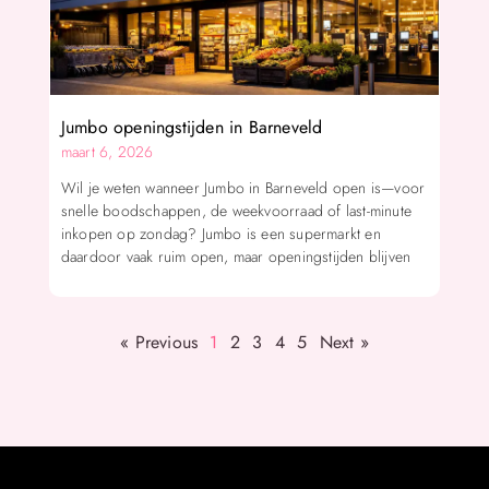
Jumbo openingstijden in Barneveld
maart 6, 2026
Wil je weten wanneer Jumbo in Barneveld open is—voor
snelle boodschappen, de weekvoorraad of last-minute
inkopen op zondag? Jumbo is een supermarkt en
daardoor vaak ruim open, maar openingstijden blijven
« Previous
1
2
3
4
5
Next »