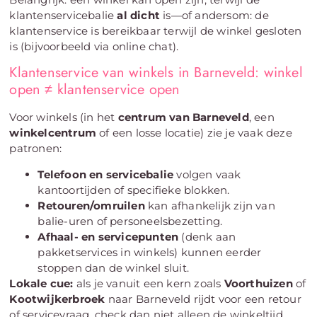
klantenservicebalie
al dicht
is—of andersom: de
klantenservice is bereikbaar terwijl de winkel gesloten
is (bijvoorbeeld via online chat).
Klantenservice van winkels in Barneveld: winkel
open ≠ klantenservice open
Voor winkels (in het
centrum van Barneveld
, een
winkelcentrum
of een losse locatie) zie je vaak deze
patronen:
Telefoon en servicebalie
volgen vaak
kantoortijden of specifieke blokken.
Retouren/omruilen
kan afhankelijk zijn van
balie-uren of personeelsbezetting.
Afhaal- en servicepunten
(denk aan
pakketservices in winkels) kunnen eerder
stoppen dan de winkel sluit.
Lokale cue:
als je vanuit een kern zoals
Voorthuizen
of
Kootwijkerbroek
naar Barneveld rijdt voor een retour
of servicevraag, check dan niet alleen de winkeltijd,