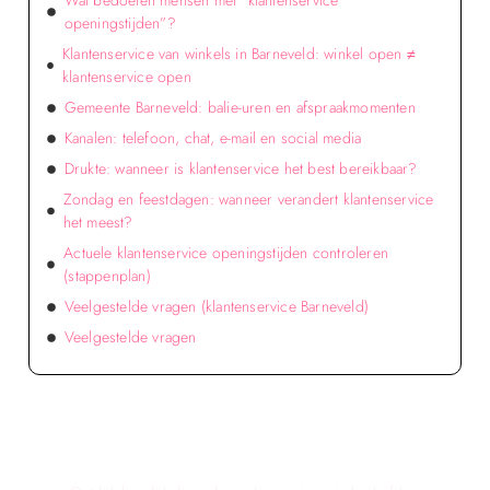
Wat bedoelen mensen met “klantenservice
openingstijden”?
Klantenservice van winkels in Barneveld: winkel open ≠
klantenservice open
Gemeente Barneveld: balie-uren en afspraakmomenten
Kanalen: telefoon, chat, e-mail en social media
Drukte: wanneer is klantenservice het best bereikbaar?
Zondag en feestdagen: wanneer verandert klantenservice
het meest?
Actuele klantenservice openingstijden controleren
(stappenplan)
Veelgestelde vragen (klantenservice Barneveld)
Veelgestelde vragen
Verken de voordelen van lokale reclame voor
jouw bedrijf!