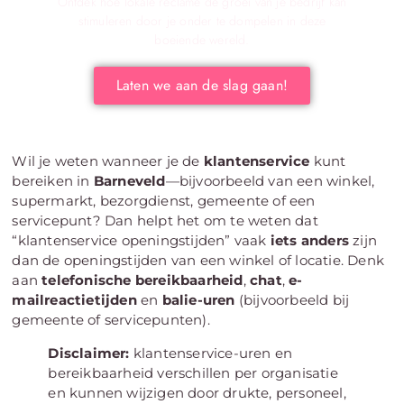
Ontdek hoe lokale reclame de groei van je bedrijf kan
stimuleren door je onder te dompelen in deze
boeiende wereld.
Laten we aan de slag gaan!
Wil je weten wanneer je de
klantenservice
kunt
bereiken in
Barneveld
—bijvoorbeeld van een winkel,
supermarkt, bezorgdienst, gemeente of een
servicepunt? Dan helpt het om te weten dat
“klantenservice openingstijden” vaak
iets anders
zijn
dan de openingstijden van een winkel of locatie. Denk
aan
telefonische bereikbaarheid
,
chat
,
e-
mailreactietijden
en
balie-uren
(bijvoorbeeld bij
gemeente of servicepunten).
Disclaimer:
klantenservice-uren en
bereikbaarheid verschillen per organisatie
en kunnen wijzigen door drukte, personeel,