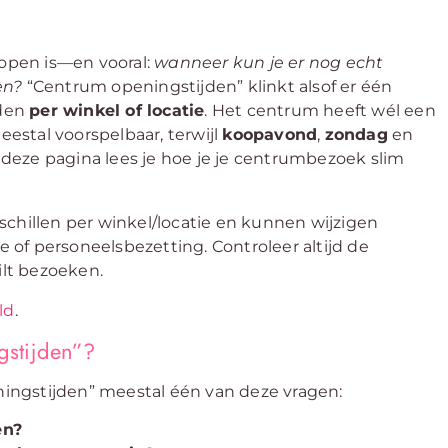
open is—en vooral:
wanneer kun je er nog echt
en?
“Centrum openingstijden” klinkt alsof er één
jden
per winkel of locatie
. Het centrum heeft wél een
estal voorspelbaar, terwijl
koopavond
,
zondag
en
deze pagina lees je hoe je je centrumbezoek slim
chillen per winkel/locatie en kunnen wijzigen
of personeelsbezetting. Controleer altijd de
ilt bezoeken.
ld
.
stijden”?
ingstijden” meestal één van deze vragen:
en?