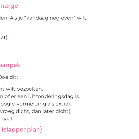
pmarge
n. Als je “vandaag nog even” wilt:
at),
 aanpak
oe dit:
cht wilt bezoeken.
 of er een uitzonderingsdag is.
Google-vermelding als extra).
vroeg dicht, dan later dicht).
 gaat.
 (stappenplan)