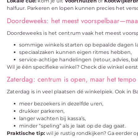
Lokale cue:
kom je uit
Voorthuizen
of
Kootwijkerb
halfuur. Parkeren en lopen kunnen precies het vers
Doordeweeks: het meest voorspelbaar—maar 
Doordeweeks is het centrum vaak het meest voorspelb
sommige winkels starten op bepaalde dagen la
speciaalzaken kunnen eigen ritmes hebben,
service-achtige handelingen (retour, advies, ba
Wil je één specifieke winkel? Check die winkel eers
Zaterdag: centrum is open, maar het tempo 
Zaterdag is in veel plaatsen dé winkelpiek. Ook in 
meer bezoekers in dezelfde uren,
drukker parkeren,
langer wachten bij kassa’s,
minder “speling” als je laat op de dag gaat.
Praktische tip:
wil je rustig rondkijken? Ga eerder 