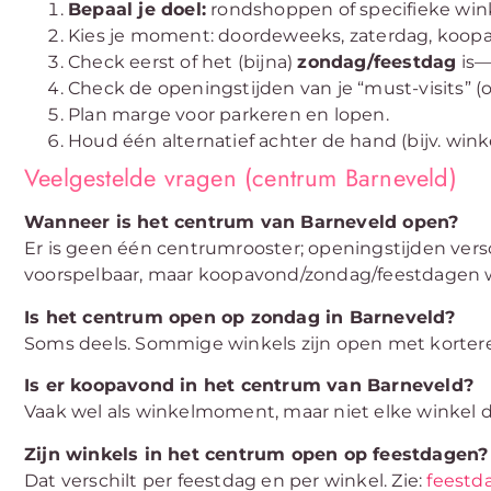
Bepaal je doel:
rondshoppen of specifieke win
Kies je moment: doordeweeks, zaterdag, koopa
Check eerst of het (bijna)
zondag/feestdag
is—
Check de openingstijden van je “must-visits” (of
Plan marge voor parkeren en lopen.
Houd één alternatief achter de hand (bijv. win
Veelgestelde vragen (centrum Barneveld)
Wanneer is het centrum van Barneveld open?
Er is geen één centrumrooster; openingstijden vers
voorspelbaar, maar koopavond/zondag/feestdagen w
Is het centrum open op zondag in Barneveld?
Soms deels. Sommige winkels zijn open met kortere
Is er koopavond in het centrum van Barneveld?
Vaak wel als winkelmoment, maar niet elke winkel 
Zijn winkels in het centrum open op feestdagen?
Dat verschilt per feestdag en per winkel. Zie:
feestd