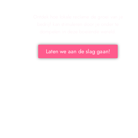
reclame voor jouw bedrijf!
Ontdek hoe lokale reclame de groei van je
bedrijf kan stimuleren door je onder te
dompelen in deze boeiende wereld.
Laten we aan de slag gaan!