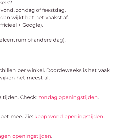
kels?
vond, zondag of feestdag.
dan wijkt het het vaakst af.
ficieel + Google).
kelcentrum of andere dag).
chillen per winkel. Doordeweeks is het vaak
ijken het meest af.
 tijden. Check:
zondag openingstijden
.
doet mee. Zie:
koopavond openingstijden
.
agen openingstijden
.