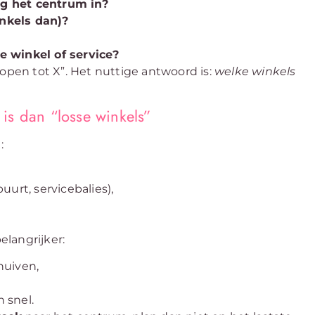
g het centrum in?
nkels dan)?
e winkel of service?
 open tot X”. Het nuttige antwoord is:
welke winkels
is dan “losse winkels”
:
urt, servicebalies),
langrijker:
chuiven,
 snel.