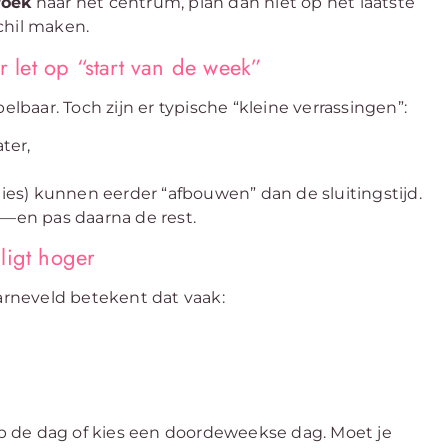
roek
naar het centrum, plan dan niet op het laatste
chil maken.
let op “start van de week”
aar. Toch zijn er typische “kleine verrassingen”:
ter,
lies) kunnen eerder “afbouwen” dan de sluitingstijd.
t—en pas daarna de rest.
ligt hoger
Barneveld betekent dat vaak:
op de dag of kies een doordeweekse dag. Moet je