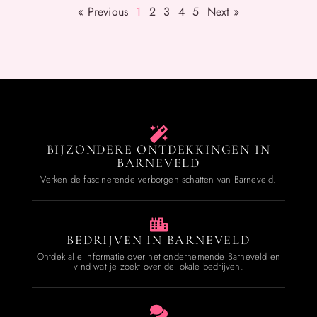
« Previous
1
2
3
4
5
Next »
BIJZONDERE ONTDEKKINGEN IN
BARNEVELD
Verken de fascinerende verborgen schatten van Barneveld.
BEDRIJVEN IN BARNEVELD
Ontdek alle informatie over het ondernemende Barneveld en
vind wat je zoekt over de lokale bedrijven.