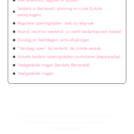
Snel antwoord: regulier of spoed?
Tandarts in Barneveld: planning en route (Lokale
aanwijzingen)
Reguliere openingstijden: vaak op afspraak
Avond, nacht en weekend: zo werkt tandartsspoed meestal
Zondag en feestdagen: extra afwijkingen
“Vandaag open” bij tandarts: de slimste aanpak
Actuele tandarts openingstijden controleren (stappenplan)
Veelgestelde vragen (tandarts Barneveld)
Veelgestelde vragen
Verken de voordelen van lokale reclame voor
jouw bedrijf!
Ontdek hoe lokale reclame de groei van je bedrijf kan
stimuleren door je onder te dompelen in deze
boeiende wereld.