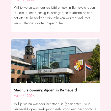
Wil je weten wanneer de bibliotheek in Barneveld open
is—om te lenen, terug te brengen, te studeren of een
activiteit te bezoeken? Bibliotheken werken vaak met
verschillende soorten “open”: het
Stadhuis openingstijden in Barneveld
maart 6, 2026
Wil je weten wanneer het stadhuis (gemeentehuis) in
Barneveld open is—bijvoorbeeld voor een paspoort/ID-