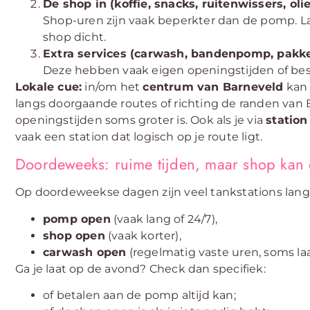
De shop in (koffie, snacks, ruitenwissers, olie
Shop-uren zijn vaak beperkter dan de pomp. L
shop dicht.
Extra services (carwash, bandenpomp, pakket
Deze hebben vaak eigen openingstijden of bes
Lokale cue:
in/om het
centrum van Barneveld
kan 
langs doorgaande routes of richting de randen van B
openingstijden soms groter is. Ook als je via
statio
vaak een station dat logisch op je route ligt.
Doordeweeks: ruime tijden, maar shop kan e
Op doordeweekse dagen zijn veel tankstations lang 
pomp open
(vaak lang of 24/7),
shop open
(vaak korter),
carwash open
(regelmatig vaste uren, soms la
Ga je laat op de avond? Check dan specifiek:
of betalen aan de pomp altijd kan;