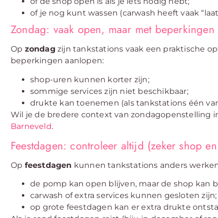
of de shop open is als je iets nodig hebt;
of je nog kunt wassen (carwash heeft vaak “laats
Zondag: vaak open, maar met beperkingen
Op
zondag
zijn tankstations vaak een praktische opt
beperkingen aanlopen:
shop-uren kunnen korter zijn;
sommige services zijn niet beschikbaar;
drukte kan toenemen (als tankstations één van
Wil je de bredere context van zondagopenstelling i
Barneveld
.
Feestdagen: controleer altijd (zeker shop e
Op
feestdagen
kunnen tankstations anders werken
de pomp kan open blijven, maar de shop kan b
carwash of extra services kunnen gesloten zijn;
op grote feestdagen kan er extra drukte ontsta