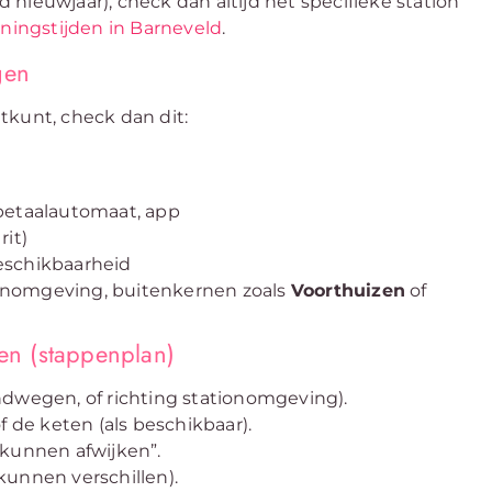
nd nieuwjaar), check dan altijd het specifieke station
ningstijden in Barneveld
.
gen
htkunt, check dan dit:
 betaalautomaat, app
rit)
eschikbaarheid
onomgeving, buitenkernen zoals
Voorthuizen
of
ren (stappenplan)
dwegen, of richting stationomgeving).
f de keten (als beschikbaar).
 kunnen afwijken”.
kunnen verschillen).