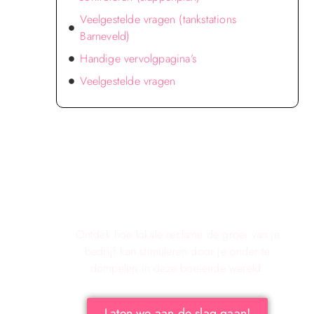
Veelgestelde vragen (tankstations
Barneveld)
Handige vervolgpagina’s
Veelgestelde vragen
Verken de voordelen van lokale
reclame voor jouw bedrijf!
Ontdek hoe lokale reclame de groei van je
bedrijf kan stimuleren door je onder te
dompelen in deze boeiende wereld.
Laten we aan de slag gaan!