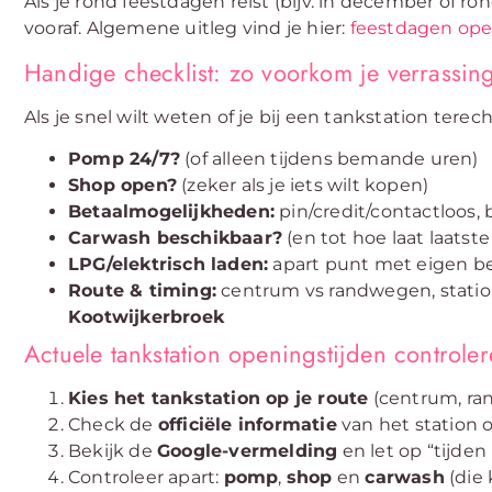
Als je rond feestdagen reist (bijv. in december of ro
vooraf. Algemene uitleg vind je hier:
feestdagen ope
Handige checklist: zo voorkom je verrassin
Als je snel wilt weten of je bij een tankstation terec
Pomp 24/7?
(of alleen tijdens bemande uren)
Shop open?
(zeker als je iets wilt kopen)
Betaalmogelijkheden:
pin/credit/contactloos,
Carwash beschikbaar?
(en tot hoe laat laatste 
LPG/elektrisch laden:
apart punt met eigen b
Route & timing:
centrum vs randwegen, stati
Kootwijkerbroek
Actuele tankstation openingstijden controle
Kies het tankstation op je route
(centrum, ran
Check de
officiële informatie
van het station o
Bekijk de
Google-vermelding
en let op “tijden
Controleer apart:
pomp
,
shop
en
carwash
(die 