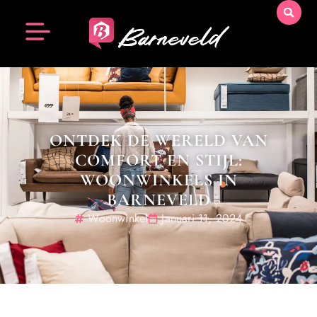
ONTDEK DE WERELD VAN
COMFORT EN STIJL:
WOONWINKELS IN
BARNEVELD
Woonwinkel
Januari 11, 2024