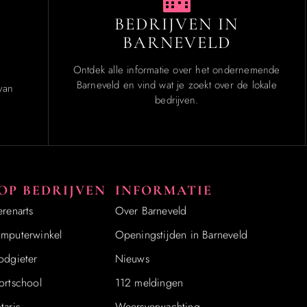
BEDRIJVEN IN
BARNEVELD
Ontdek alle informatie over het ondernemende
Barneveld en vind wat je zoekt over de lokale
van
bedrijven.
OP BEDRIJVEN
INFORMATIE
erenarts
Over Barneveld
mputerwinkel
Openingstijden in Barneveld
odgieter
Nieuws
ortschool
112 meldingen
taris
Weersverwachting