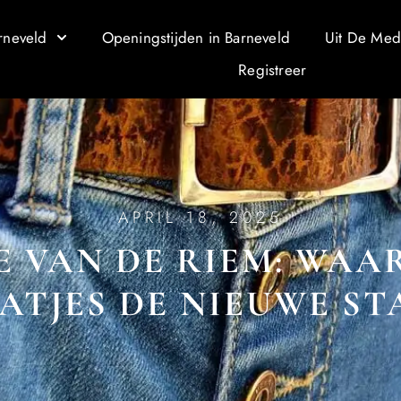
rneveld
Openingstijden in Barneveld
Uit De Med
Registreer
APRIL 18, 2025
E VAN DE RIEM: WAA
ATJES DE NIEUWE ST