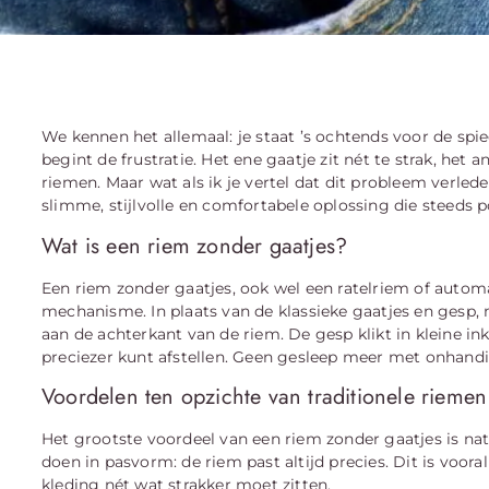
We kennen het allemaal: je staat ’s ochtends voor de spieg
begint de frustratie. Het ene gaatje zit nét te strak, het a
riemen. Maar wat als ik je vertel dat dit probleem verled
slimme, stijlvolle en comfortabele oplossing die steeds 
Wat is een riem zonder gaatjes?
Een riem zonder gaatjes, ook wel een ratelriem of auto
mechanisme. In plaats van de klassieke gaatjes en gesp,
aan de achterkant van de riem. De gesp klikt in kleine in
preciezer kunt afstellen. Geen gesleep meer met onhandige
Voordelen ten opzichte van traditionele riemen
Het grootste voordeel van een riem zonder gaatjes is nat
doen in pasvorm: de riem past altijd precies. Dit is voora
kleding nét wat strakker moet zitten.