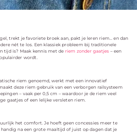
el, trekt je favoriete broek aan, pakt je leren riem… en dan
ndere nét te los. Een klassiek probleem bij traditionele
en tijd is? Maak kennis met de
riem zonder gaatjes
– een
populairder wordt.
matische riem genoemd, werkt met een innovatief
 maakt deze riem gebruik van een verborgen railsysteem
kepingen – vaak per 0,5 cm – waardoor je de riem veel
 gaatjes of een lelijke versleten riem.
uurlijk het comfort. Je hoeft geen concessies meer te
l handig na een grote maaltijd of juist op dagen dat je