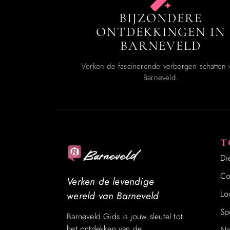
BIJZONDERE
ONTDEKKINGEN IN
BARNEVELD
Verken de fascinerende verborgen schatten 
Barneveld.
T
Di
Co
Verken de levendige
Lo
wereld van Barneveld
Sp
Barneveld Gids is jouw sleutel tot
het ontdekken van de
No