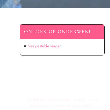
ONTDEK OP ONDERWERP
Veelgestelde vragen
Verken de voordelen van lokale
reclame voor jouw bedrijf!
Ontdek hoe lokale reclame de groei van je
bedrijf kan stimuleren door je onder te