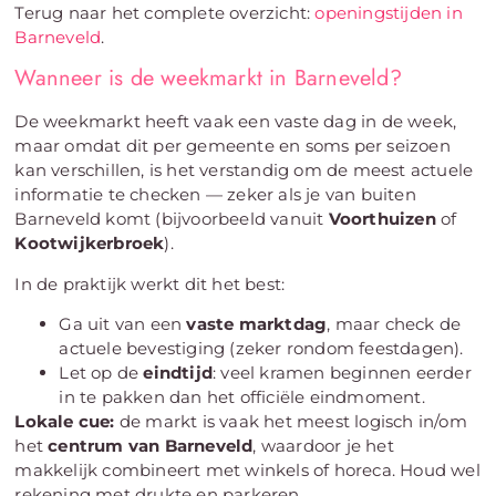
Terug naar het complete overzicht:
openingstijden in
Barneveld
.
Wanneer is de weekmarkt in Barneveld?
De weekmarkt heeft vaak een vaste dag in de week,
maar omdat dit per gemeente en soms per seizoen
kan verschillen, is het verstandig om de meest actuele
informatie te checken — zeker als je van buiten
Barneveld komt (bijvoorbeeld vanuit
Voorthuizen
of
Kootwijkerbroek
).
In de praktijk werkt dit het best:
Ga uit van een
vaste marktdag
, maar check de
actuele bevestiging (zeker rondom feestdagen).
Let op de
eindtijd
: veel kramen beginnen eerder
in te pakken dan het officiële eindmoment.
Lokale cue:
de markt is vaak het meest logisch in/om
het
centrum van Barneveld
, waardoor je het
makkelijk combineert met winkels of horeca. Houd wel
rekening met drukte en parkeren.