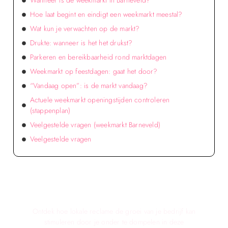
Wanneer is de weekmarkt in Barneveld?
Hoe laat begint en eindigt een weekmarkt meestal?
Wat kun je verwachten op de markt?
Drukte: wanneer is het het drukst?
Parkeren en bereikbaarheid rond marktdagen
Weekmarkt op feestdagen: gaat het door?
“Vandaag open”: is de markt vandaag?
Actuele weekmarkt openingstijden controleren
(stappenplan)
Veelgestelde vragen (weekmarkt Barneveld)
Veelgestelde vragen
Verken de voordelen van lokale reclame voor
jouw bedrijf!
Ontdek hoe lokale reclame de groei van je bedrijf kan
stimuleren door je onder te dompelen in deze