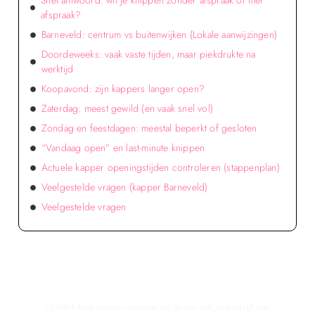
Snel antwoord: wil je knippen zonder afspraak of met
afspraak?
Barneveld: centrum vs buitenwijken (Lokale aanwijzingen)
Doordeweeks: vaak vaste tijden, maar piekdrukte na
werktijd
Koopavond: zijn kappers langer open?
Zaterdag: meest gewild (en vaak snel vol)
Zondag en feestdagen: meestal beperkt of gesloten
“Vandaag open” en last-minute knippen
Actuele kapper openingstijden controleren (stappenplan)
Veelgestelde vragen (kapper Barneveld)
Veelgestelde vragen
Verken de voordelen van lokale reclame voor
jouw bedrijf!
Ontdek hoe lokale reclame de groei van je bedrijf kan