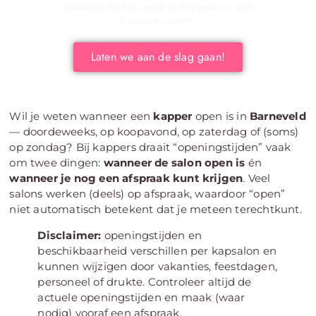
stimuleren door je onder te dompelen in deze
boeiende wereld.
Laten we aan de slag gaan!
Wil je weten wanneer een
kapper
open is in
Barneveld
— doordeweeks, op koopavond, op zaterdag of (soms)
op zondag? Bij kappers draait “openingstijden” vaak
om twee dingen:
wanneer de salon open is
én
wanneer je nog een afspraak kunt krijgen
. Veel
salons werken (deels) op afspraak, waardoor “open”
niet automatisch betekent dat je meteen terechtkunt.
Disclaimer:
openingstijden en
beschikbaarheid verschillen per kapsalon en
kunnen wijzigen door vakanties, feestdagen,
personeel of drukte. Controleer altijd de
actuele openingstijden en maak (waar
nodig) vooraf een afspraak.