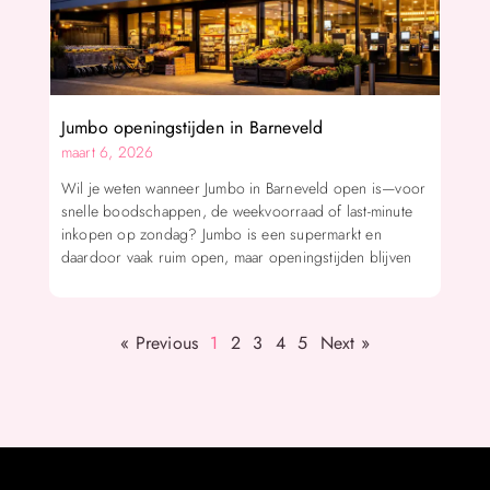
Jumbo openingstijden in Barneveld
maart 6, 2026
Wil je weten wanneer Jumbo in Barneveld open is—voor
snelle boodschappen, de weekvoorraad of last-minute
inkopen op zondag? Jumbo is een supermarkt en
daardoor vaak ruim open, maar openingstijden blijven
« Previous
1
2
3
4
5
Next »