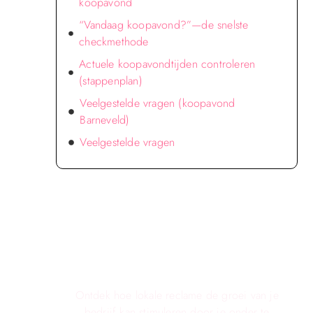
koopavond
“Vandaag koopavond?”—de snelste
checkmethode
Actuele koopavondtijden controleren
(stappenplan)
Veelgestelde vragen (koopavond
Barneveld)
Veelgestelde vragen
Verken de voordelen van lokale
reclame voor jouw bedrijf!
Ontdek hoe lokale reclame de groei van je
bedrijf kan stimuleren door je onder te