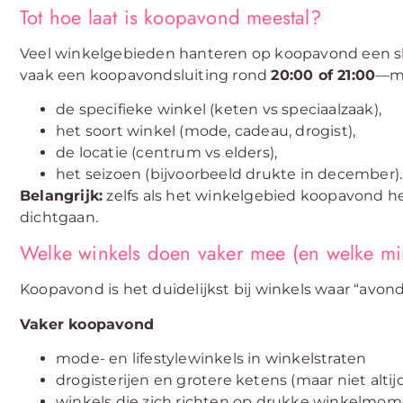
Tot hoe laat is koopavond meestal?
Veel winkelgebieden hanteren op koopavond een sluiti
vaak een koopavondsluiting rond
20:00 of 21:00
—ma
de specifieke winkel (keten vs speciaalzaak),
het soort winkel (mode, cadeau, drogist),
de locatie (centrum vs elders),
het seizoen (bijvoorbeeld drukte in december).
Belangrijk:
zelfs als het winkelgebied koopavond he
dichtgaan.
Welke winkels doen vaker mee (en welke m
Koopavond is het duidelijkst bij winkels waar “avo
Vaker koopavond
mode- en lifestylewinkels in winkelstraten
drogisterijen en grotere ketens (maar niet altij
winkels die zich richten op drukke winkelmo