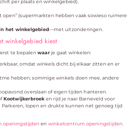
chilt per plaats en winkelgebied).
aat open” (supermarkten hebben vaak sowieso ruimere
in het winkelgebied
—met uitzonderingen.
t winkelgebied kiest
 eerst te bepalen
waar
je gaat winkelen:
kbaar, omdat winkels dicht bij elkaar zitten en er
itme hebben; sommige winkels doen mee, andere
opavond overslaan of eigen tijden hanteren.
f
Kootwijkerbroek
en rijd je naar Barneveld voor
d. Parkeren, lopen en drukte kunnen net genoeg tijd
 openingstijden
en
winkelcentrum openingstijden
.