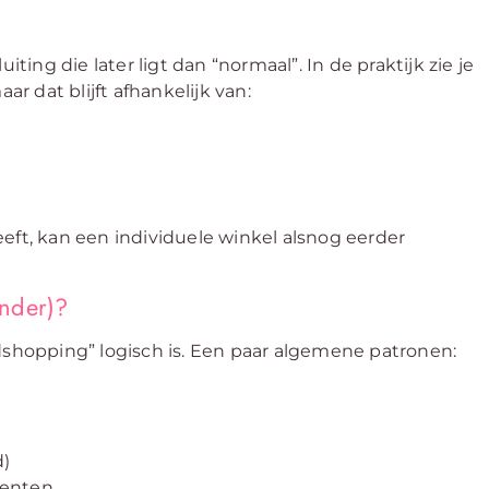
ng die later ligt dan “normaal”. In de praktijk zie je
ar dat blijft afhankelijk van:
eft, kan een individuele winkel alsnog eerder
inder)?
ndshopping” logisch is. Een paar algemene patronen:
d)
menten