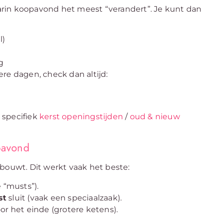
rin koopavond het meest “verandert”. Je kunt dan
l)
g
re dagen, check dan altijd:
 specifiek
kerst openingstijden
/
oud & nieuw
opavond
bouwt. Dit werkt vaak het beste:
 “musts”).
st
sluit (vaak een speciaalzaak).
or het einde (grotere ketens).