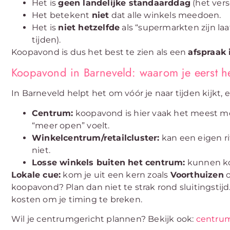
Het is
geen landelijke standaarddag
(het vers
Het betekent
niet
dat alle winkels meedoen.
Het is
niet hetzelfde
als “supermarkten zijn l
tijden).
Koopavond is dus het best te zien als een
afspraak 
Koopavond in Barneveld: waarom je eerst he
In Barneveld helpt het om vóór je naar tijden kijkt,
Centrum:
koopavond is hier vaak het meest mer
“meer open” voelt.
Winkelcentrum/retailcluster:
kan een eigen r
niet.
Losse winkels buiten het centrum:
kunnen ko
Lokale cue:
kom je uit een kern zoals
Voorthuizen
o
koopavond? Plan dan niet te strak rond sluitingstij
kosten om je timing te breken.
Wil je centrumgericht plannen? Bekijk ook:
centrum