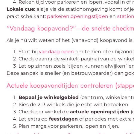
Reken tijd voor parkeren en lopen, vooral in of
Lokale cue:
als je via de stationomgeving komt of j
praktische kant:
parkeren openingstijden
en
statio
“Vandaag koopavond?”—de snelste checkm
Als je nú wilt weten of het (vanavond) koopavond is,
Start bij
vandaag open
om te zien of er bijzond
Check daarna de winkel(-pagina) van de winkels
Let op zinnen zoals “tijden kunnen afwijken” en 
Deze aanpak is sneller (en betrouwbaarder) dan gok
Actuele koopavondtijden controleren (stapp
Bepaal je winkelgebied
(centrum, winkelcentr
Kies de 2–3 winkels die je echt wilt bezoeken.
Check per winkel de
actuele openingstijden
(o
Let extra op
feestdagen
of periodes met extra
Plan marge voor parkeren, lopen en rijen.