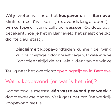
Wil je weten wanneer het
koopavond
is in
Barneve
klinkt simpel (“winkels zijn ’s avonds langer open”), 
winkeltype
en soms zelfs per
seizoen
. Op deze pag
betekent, hoe je het in Barneveld het snelst checkt 
dichte deur staat).
Disclaimer:
koopavondtijden kunnen per winkel
kunnen wijzigen door feestdagen, lokale even
Controleer altijd de actuele tijden van de winke
Terug naar het overzicht:
openingstijden in Barneve
Wat is koopavond (en wat is het níet)?
Koopavond is meestal
één vaste avond per week
w
doordeweekse dagen. Vaak gaat het om “na werktijd
koopavond níet is: