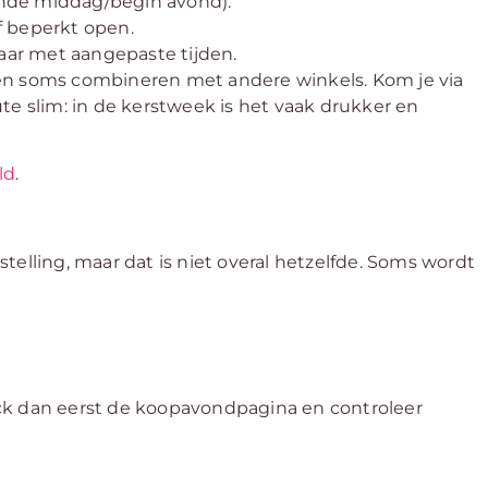
nde middag/begin avond).
f beperkt open.
aar met aangepaste tijden.
n soms combineren met andere winkels. Kom je via
oute slim: in de kerstweek is het vaak drukker en
ld
.
telling, maar dat is niet overal hetzelfde. Soms wordt
ck dan eerst de koopavondpagina en controleer