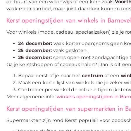
de buurt van een woonwijk of een kern zoals
Voort
vaak meer aanbod, maar juist daardoor kunnen roos
Kerst openingstijden van winkels in Barneve
Voor winkels (mode, cadeau, speciaalzaken) zie je ro
24 december:
vaak korter open; soms geen koo
25 december:
vaak gesloten.
26 december:
soms open met zondagachtige ti
Ga je kerstshoppen of cadeaus halen? Dan is dit een
Bepaal eerst of je naar het
centrum
of een
win
Maak een korte lijst van winkels die je zeker wi
Controleer per winkel de actuele tijden (keten
Meer algemene info:
winkels openingstijden in Bar
Kerst openingstijden van supermarkten in B
Supermarkten zijn rond Kerst populair voor boodsch