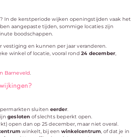
t
? In de kerstperiode wijken openingstijden vaak het
ben aangepaste tijden, sommige locaties zijn
-minute boodschappen.
r vestiging en kunnen per jaar veranderen.
ieke winkel of locatie, vooral rond
24 december
,
in Barneveld
.
fwijkingen?
supermarkten sluiten
eerder
.
zijn
gesloten
of slechts beperkt open.
rkt) open dan op 25 december, maar niet overal.
centrum
winkelt, bij een
winkelcentrum
, of dat je in