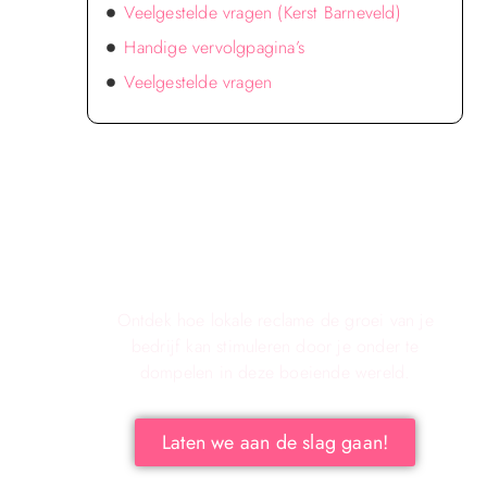
Veelgestelde vragen (Kerst Barneveld)
Handige vervolgpagina’s
Veelgestelde vragen
Verken de voordelen van lokale
reclame voor jouw bedrijf!
Ontdek hoe lokale reclame de groei van je
bedrijf kan stimuleren door je onder te
dompelen in deze boeiende wereld.
Laten we aan de slag gaan!