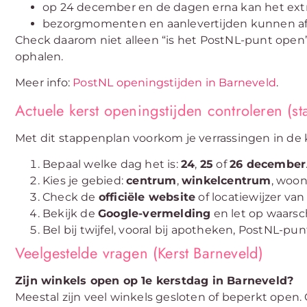
op 24 december en de dagen erna kan het extra
bezorgmomenten en aanlevertijden kunnen af
Check daarom niet alleen “is het PostNL-punt open”
ophalen.
Meer info:
PostNL openingstijden in Barneveld
.
Actuele kerst openingstijden controleren (s
Met dit stappenplan voorkom je verrassingen in de
Bepaal welke dag het is:
24
,
25
of
26 december
Kies je gebied:
centrum
,
winkelcentrum
, woon
Check de
officiële website
of locatiewijzer van
Bekijk de
Google-vermelding
en let op waarsc
Bel bij twijfel, vooral bij apotheken, PostNL-pu
Veelgestelde vragen (Kerst Barneveld)
Zijn winkels open op 1e kerstdag in Barneveld?
Meestal zijn veel winkels gesloten of beperkt open. 