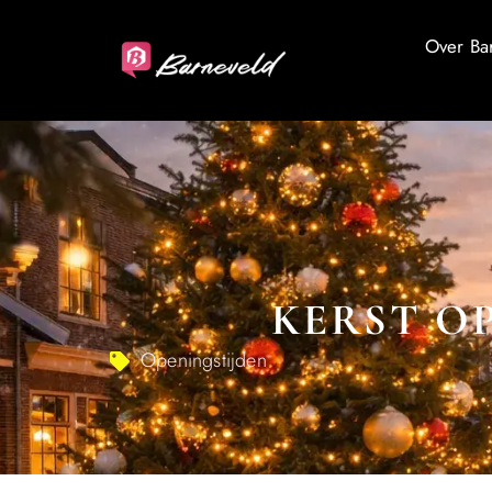
Over Ba
KERST O
Openingstijden