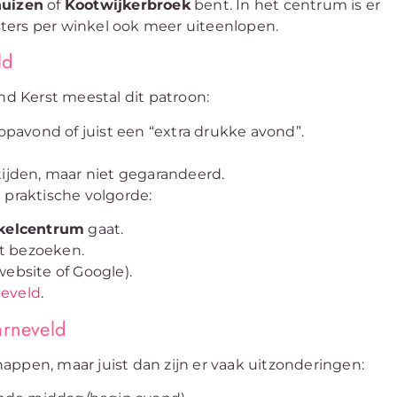
huizen
of
Kootwijkerbroek
bent. In het centrum is er
ters per winkel ook meer uiteenlopen.
ld
nd Kerst meestal dit patroon:
pavond of juist een “extra drukke avond”.
jden, maar niet gegarandeerd.
 praktische volgorde:
kelcentrum
gaat.
lt bezoeken.
website of Google).
neveld
.
arneveld
appen, maar juist dan zijn er vaak uitzonderingen: