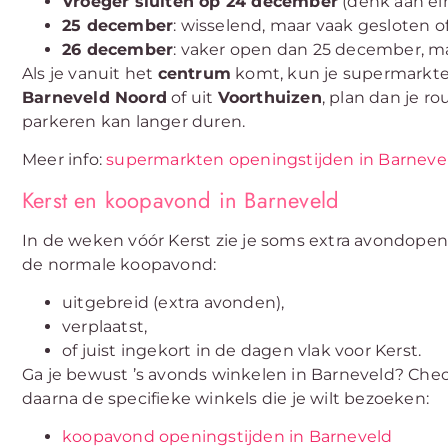
Vroeger sluiten op 24 december
(denk aan ei
25 december
: wisselend, maar vaak gesloten o
26 december
: vaker open dan 25 december, m
Als je vanuit het
centrum
komt, kun je supermarkte
Barneveld Noord
of uit
Voorthuizen
, plan dan je r
parkeren kan langer duren.
Meer info:
supermarkten openingstijden in Barneve
Kerst en koopavond in Barneveld
In de weken vóór Kerst zie je soms extra avondopens
de normale koopavond:
uitgebreid (extra avonden),
verplaatst,
of juist ingekort in de dagen vlak voor Kerst.
Ga je bewust ’s avonds winkelen in Barneveld? Che
daarna de specifieke winkels die je wilt bezoeken:
koopavond openingstijden in Barneveld