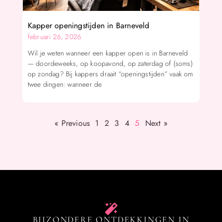
Kapper openingstijden in Barneveld
februari 26, 2026
Wil je weten wanneer een kapper open is in Barneveld
— doordeweeks, op koopavond, op zaterdag of (soms)
op zondag? Bij kappers draait “openingstijden” vaak om
twee dingen: wanneer de
« Previous
1
2
3
4
5
Next »
BIJZONDERE ONTDEKKINGEN IN