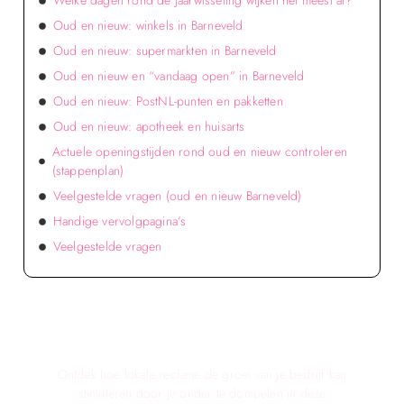
Welke dagen rond de jaarwisseling wijken het meest af?
Oud en nieuw: winkels in Barneveld
Oud en nieuw: supermarkten in Barneveld
Oud en nieuw en “vandaag open” in Barneveld
Oud en nieuw: PostNL-punten en pakketten
Oud en nieuw: apotheek en huisarts
Actuele openingstijden rond oud en nieuw controleren
(stappenplan)
Veelgestelde vragen (oud en nieuw Barneveld)
Handige vervolgpagina’s
Veelgestelde vragen
Verken de voordelen van lokale reclame voor
jouw bedrijf!
Ontdek hoe lokale reclame de groei van je bedrijf kan
stimuleren door je onder te dompelen in deze